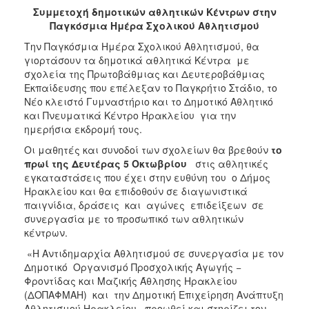
2017
Συμμετοχή δημοτικών αθλητικών Κέντρων στην
Παγκόσμια Ημέρα Σχολικού Αθλητισμού
2016
Την Παγκόσμια Ημέρα Σχολικού Αθλητισμού, θα
2015
γιορτάσουν τα δημοτικά αθλητικά Κέντρα με
2013
σχολεία της Πρωτοβάθμιας και Δευτεροβάθμιας
Εκπαίδευσης που επέλεξαν το Παγκρήτιο Στάδιο, το
2012
Νέο κλειστό Γυμναστήριο και το Δημοτικό Αθλητικό
2011
και Πνευματικά Κέντρο Ηρακλείου για την
ημερήσια εκδρομή τους.
2010
Οι μαθητές και συνοδοί των σχολείων θα βρεθούν
το
2006
πρωί της Δευτέρας 5 Οκτωβρίου
στις αθλητικές
εγκαταστάσεις που έχει στην ευθύνη του ο Δήμος
Ηρακλείου και θα επιδοθούν σε διαγωνιστικά
παιγνίδια, δράσεις και αγώνες επιδείξεων σε
συνεργασία με το προσωπικό των αθλητικών
ΔΗΜΟΤΗΣ
κέντρων.
ΕΠΙΣΚΕΠΤΗΣ
«Η Αντιδημαρχία Αθλητισμού σε συνεργασία με τον
Δημοτικό Οργανισμό Προσχολικής Αγωγής −
Φροντίδας και Μαζικής Άθλησης Ηρακλείου
ΗΡΑΚΛΕΙΟ
ΓΙΑ...
(ΔΟΠΑΦΜΑΗ) και την Δημοτική Επιχείρηση Ανάπτυξη
Αθλητισμού Ηρακλείου, προωθεί και στηρίζει τον