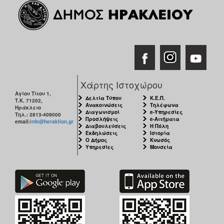
Χάρτης Ιστοχώρου
Αγίου Τίτου 1,
Δελτία Τύπου
Κ.Ε.Π.
Τ.Κ. 71202,
Ανακοινώσεις
Τηλέφωνα
Ηράκλειο
Διαγωνισμοί
e-Υπηρεσίες
Τηλ.: 2813-409000
Προσλήψεις
e-Αιτήματα
email:
info@heraklion.gr
Διαβουλεύσεις
Η Πόλη
Εκδηλώσεις
Ιστορία
Ο Δήμος
Κνωσός
Υπηρεσίες
Μουσεία