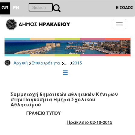
GR
EN
ΕΙΣΟΔΟΣ
ΕΠΙΚΑΙΡΟΤΗΤΑ
Toggle
navigati
Δελτία
Τύπου
Αρχείο
2026
...
Αρχική
Επικαιρότητα
2015
2025
2024
2023
2022
Συμμετοχή δημοτικών αθλητικών Κέντρων
στην Παγκόσμια Ημέρα Σχολικού
2021
Αθλητισμού
2020
ΓΡΑΦΕΙΟ ΤΥΠΟΥ
2019
Ηράκλειο 02-10-2015
2018