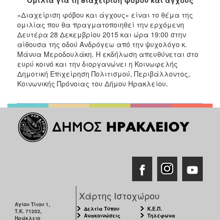
2017
«Διαχείριση φόβου και άγχους» είναι το θέμα της
2016
ομιλίας που θα πραγματοποιηθεί την ερχόμενη
Δευτέρα 28 Δεκεμβρίου 2015 και ώρα 19:00 στην
2015
αίθουσα της οδού Ανδρόγεω από την ψυχολόγο κ.
2013
Μάνυα Μεροδουλάκη. Η εκδήλωση απευθύνεται στο
ευρύ κοινό και την διοργανώνει η Κοινωφελής
2012
Δημοτική Επιχείρηση Πολιτισμού, Περιβάλλοντος,
2011
Κοινωνικής Πρόνοιας του Δήμου Ηρακλείου.
2010
2006
ΔΗΜΟΤΗΣ
ΕΠΙΣΚΕΠΤΗΣ
Χάρτης Ιστοχώρου
ΗΡΑΚΛΕΙΟ
Αγίου Τίτου 1,
ΓΙΑ...
Δελτία Τύπου
Κ.Ε.Π.
Τ.Κ. 71202,
Ανακοινώσεις
Τηλέφωνα
Ηράκλειο