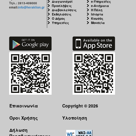
Διαγωνισμοί
e-Υπηρεσίες
Τηλ.: 2813-409000
Προσλήψεις
e-Αιτήματα
email:
info@heraklion.gr
Διαβουλεύσεις
Η Πόλη
Εκδηλώσεις
Ιστορία
Ο Δήμος
Κνωσός
Υπηρεσίες
Μουσεία
Επικοινωνία
Copyright © 2026
Όροι Χρήσης
Υλοποίηση
Δήλωση
Προσβασιμότητας