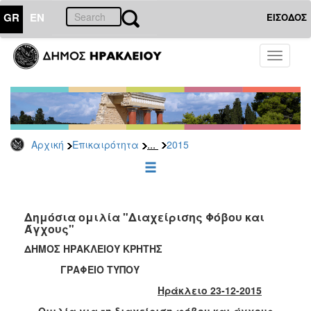
GR
EN
ΕΙΣΟΔΟΣ
ΕΠΙΚΑΙΡΟΤΗΤΑ
Toggle
navigati
Δελτία
Τύπου
Αρχείο
2026
...
Αρχική
Επικαιρότητα
2015
2025
2024
2023
2022
Δημόσια ομιλία "Διαχείρισης Φόβου και
Άγχους"
2021
ΔΗΜΟΣ ΗΡΑΚΛΕΙΟΥ ΚΡΗΤΗΣ
2020
ΓΡΑΦΕΙΟ ΤΥΠΟΥ
2019
Ηράκλειο 23-12-2015
2018
Ομιλία για τη διαχείριση φόβου και άγχους