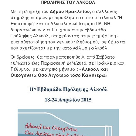
ΠΡΟΛΗΨΗΣ ΤΟΥ ΑΛΚΟΟΛ
2017
Mε τη στήριξη του
Δήμου Ηρακλείου,
ο σύλλογος
2016
στήριξης ατόμων με προβλήματα από το αλκοόλ "Η
2015
Επιστροφή" και το Αλκοολογικό Ιατρείο ΠΑΓΝΗ
διοργανώνουν για 11η χρονιά την Εβδομάδα
2013
Πρόληψης Αλκοόλ, στοχεύοντας στην ενημέρωση -
2012
ευαισθητοποίηση του γενικού πληθυσμού, σε θέματα
που σχετίζονται με την κατανάλωση αλκοόλ.
2011
Οι δράσεις θα πραγματοποιηθούν από Σάββατο
2010
18/4/2015 έως Παρασκευή 24/4/2015, σε Ηράκλειο και
2006
Ρέθυμνο, με κεντρικό μήνυμα :
«Αλκοόλ και
Οικογένεια Όσο Λιγότερο τόσο Καλύτερα»
ΔΗΜΟΤΗΣ
ΕΠΙΣΚΕΠΤΗΣ
ΗΡΑΚΛΕΙΟ
ΓΙΑ...