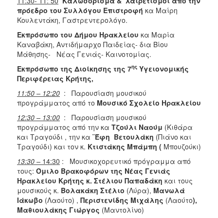
11:30- 11: 50
Καλωσόρισμα & Χαιρετισμοί από την
πρόεδρο του Συλλόγου Επιστροφή
κα Μαίρη
Κουλεντάκη, Γαστρεντερολόγο.
Εκπρόσωπο του Δήμου Ηρακλείου
κα
Μαρία
Καναβάκη, Αντιδήμαρχο Παιδείας- δια Βίου
Μάθησης- Νέας Γενιάς- Καινοτομίας.
ης
Εκπρόσωπο της Διοίκησης της 7
Υγειονομικής
Περιφέρειας Κρήτης,
11:50 – 12:20
: Παρουσίαση μουσικού
προγράμματος από το
Μουσικό Σχολείο Ηρακλείου
12:30 – 13:00
: Παρουσίαση μουσικού
προγράμματος από την κα
Τζούλι Ναούμ
(Κιθάρα
και Τραγούδι , την κα
¨Έφη Βετουλάκη
(Πιάνο και
Τραγούδι) και τον κ.
Κτιστάκης Μπάμπη (
Μπουζούκι)
13:30 –
14:30
: Μουσικοχορευτικό πρόγραμμα από
τους:
Όμιλο Βρακοφόρων της Νέας Γενιάς
Ηρακλείου Κρήτης κ. Στέλιου
Παπαδάκη
και τους
μουσικούς κ.
Βολακάκη Στέλιο
(Λύρα),
Μανωλά
Ιάκωβο
(Λαούτο) ,
Περιστενίδης Μιχάλης
(Λαούτο
),
Μαθιουλάκης Γιώργος
(Μαντολίνο)