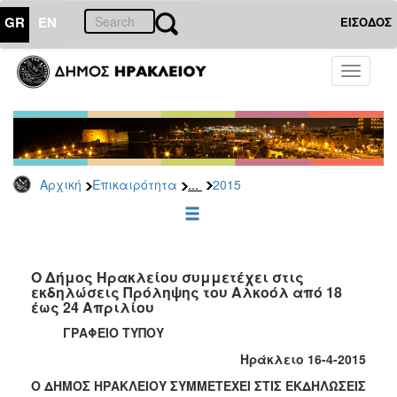
GR
EN
ΕΙΣΟΔΟΣ
ΕΠΙΚΑΙΡΟΤΗΤΑ
Toggle
navigati
Δελτία
Τύπου
Αρχείο
2026
...
Αρχική
Επικαιρότητα
2015
2025
2024
2023
2022
Ο Δήμος Ηρακλείου συμμετέχει στις
εκδηλώσεις Πρόληψης του Αλκοόλ από 18
2021
έως 24 Απριλίου
2020
ΓΡΑΦΕΙΟ ΤΥΠΟΥ
2019
Ηράκλειο 16-4-2015
2018
Ο ΔΗΜΟΣ ΗΡΑΚΛΕΙΟΥ ΣΥΜΜΕΤΕΧΕΙ ΣΤΙΣ ΕΚΔΗΛΩΣΕΙΣ