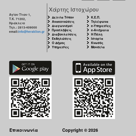
Χάρτης Ιστοχώρου
Αγίου Τίτου 1,
Δελτία Τύπου
Κ.Ε.Π.
Τ.Κ. 71202,
Ανακοινώσεις
Τηλέφωνα
Ηράκλειο
Διαγωνισμοί
e-Υπηρεσίες
Τηλ.: 2813-409000
Προσλήψεις
e-Αιτήματα
email:
info@heraklion.gr
Διαβουλεύσεις
Η Πόλη
Εκδηλώσεις
Ιστορία
Ο Δήμος
Κνωσός
Υπηρεσίες
Μουσεία
Επικοινωνία
Copyright © 2026