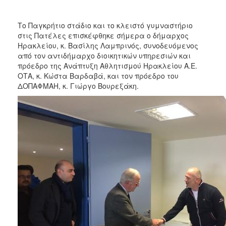
2017
2016
Το Παγκρήτιο στάδιο και το κλειστό γυμναστήριο
στις Πατέλες επισκέφθηκε σήμερα ο δήμαρχος
2015
Ηρακλείου, κ. Βασίλης Λαμπρινός, συνοδευόμενος
2013
από τον αντιδήμαρχο διοικητικών υπηρεσιών και
πρόεδρο της Ανάπτυξη Αθλητισμού Ηρακλείου Α.Ε.
2012
ΟΤΑ, κ. Κώστα Βαρδαβά, και τον πρόεδρο του
2011
ΔΟΠΑΦΜΑΗ, κ. Γιώργο Βουρεξάκη.
2010
2006
ΔΗΜΟΤΗΣ
ΕΠΙΣΚΕΠΤΗΣ
ΗΡΑΚΛΕΙΟ
ΓΙΑ...