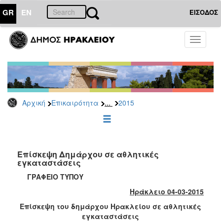
GR
EN
ΕΙΣΟΔΟΣ
ΕΠΙΚΑΙΡΟΤΗΤΑ
Toggle
navigati
Δελτία
Τύπου
Αρχείο
2026
...
Αρχική
Επικαιρότητα
2015
2025
2024
2023
2022
Επίσκεψη Δημάρχου σε αθλητικές
εγκαταστάσεις
2021
ΓΡΑΦΕΙΟ ΤΥΠΟΥ
2020
Ηράκλειο 04-03-2015
2019
Επίσκεψη του δημάρχου Ηρακλείου σε αθλητικές
2018
εγκαταστάσεις