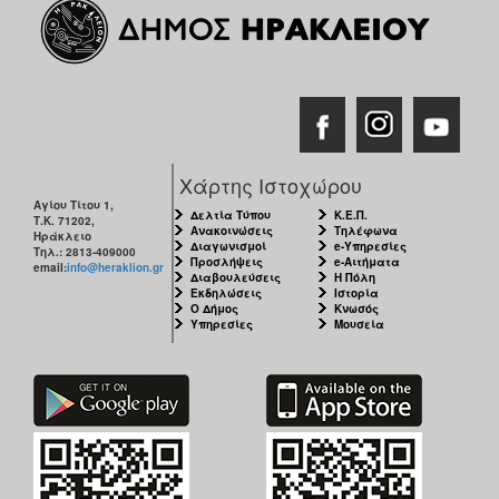
Χάρτης Ιστοχώρου
Αγίου Τίτου 1,
Δελτία Τύπου
Κ.Ε.Π.
Τ.Κ. 71202,
Ανακοινώσεις
Τηλέφωνα
Ηράκλειο
Διαγωνισμοί
e-Υπηρεσίες
Τηλ.: 2813-409000
Προσλήψεις
e-Αιτήματα
email:
info@heraklion.gr
Διαβουλεύσεις
Η Πόλη
Εκδηλώσεις
Ιστορία
Ο Δήμος
Κνωσός
Υπηρεσίες
Μουσεία