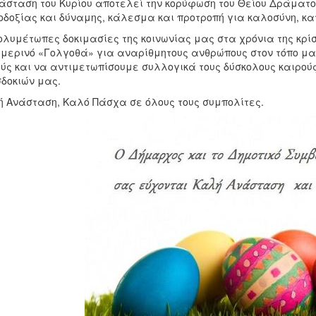
άσταση του Κυρίου αποτελεί την κορύφωση του Θείου Δράματο
οδοξίας και δύναμης, κάλεσμα και προτροπή για καλοσύνη, κ
ολυμέτωπες δοκιμασίες της κοινωνίας μας στα χρόνια της κρί
μερινό «Γολγοθά» για αναρίθμητους ανθρώπους στον τόπο μα
ύς και να αντιμετωπίσουμε συλλογικά τους δύσκολους καιρού
δοκιών μας.
 Ανάσταση, Καλό Πάσχα σε όλους τους συμπολίτες.