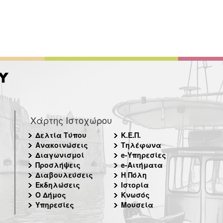
Χάρτης Ιστοχώρου
Δελτία Τύπου
Κ.Ε.Π.
Ανακοινώσεις
Τηλέφωνα
Διαγωνισμοί
e-Υπηρεσίες
Προσλήψεις
e-Αιτήματα
Διαβουλεύσεις
Η Πόλη
Εκδηλώσεις
Ιστορία
Ο Δήμος
Κνωσός
Υπηρεσίες
Μουσεία