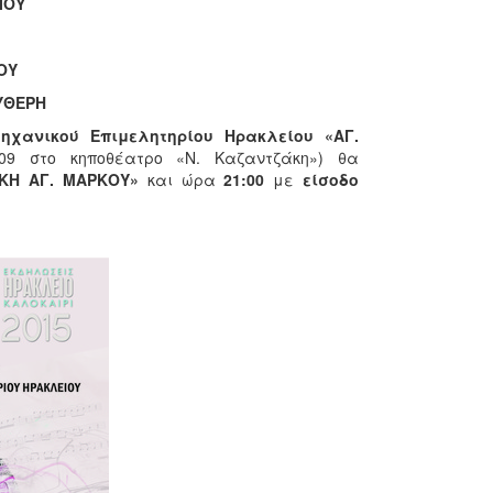
ΙΟΥ
ΟΥ
ΕΥΘΕΡΗ
μηχανικού Επιμελητηρίου Ηρακλείου
«ΑΓ.
09 στο κηποθέατρο «Ν. Καζαντζάκη») θα
ΙΚΗ ΑΓ. ΜΑΡΚΟΥ»
και ώρα
21:00
με
είσοδο