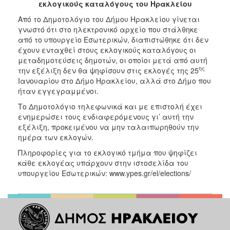
εκλογικούς καταλόγους του Ηρακλείου
2017
Από το Δημοτολόγιο του Δήμου Ηρακλείου γίνεται
2016
γνωστό ότι στο ηλεκτρονικό αρχείο που στάλθηκε
2015
από το υπουργείο Εσωτερικών, διαπιστώθηκε ότι δεν
έχουν ενταχθεί στους εκλογικούς καταλόγους οι
2013
μεταδημοτεύσεις δημοτών, οι οποίοι μετά από αυτή
2012
ης
την εξέλιξη δεν θα ψηφίσουν στις εκλογές της 25
Ιανουαρίου στο Δήμο Ηρακλείου, αλλά στο Δήμο που
2011
ήταν εγγεγραμμένοι.
2010
Το Δημοτολόγιο τηλεφωνικά και με επιστολή έχει
2006
ενημερώσει τους ενδιαφερόμενους γι’ αυτή την
εξέλιξη, προκειμένου να μην ταλαιπωρηθούν την
ημέρα των εκλογών.
Πληροφορίες για το εκλογικό τμήμα που ψηφίζει
κάθε εκλογέας υπάρχουν στην ιστοσελίδα του
ΔΗΜΟΤΗΣ
υπουργείου Εσωτερικών: www.ypes.gr/el/elections/
ΕΠΙΣΚΕΠΤΗΣ
ΗΡΑΚΛΕΙΟ
ΓΙΑ...