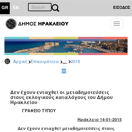
GR
EN
ΕΙΣΟΔΟΣ
ΕΠΙΚΑΙΡΟΤΗΤΑ
Toggle
navigati
Δελτία
Τύπου
Αρχείο
2026
...
Αρχική
Επικαιρότητα
2015
2025
2024
2023
2022
Δεν έχουν ενταχθεί οι μεταδημοτεύσεις
στους εκλογικούς καταλόγους του Δήμου
2021
Ηρακλείου
2020
ΓΡΑΦΕΙΟ ΤΥΠΟΥ
2019
Ηράκλειο 14-01-2015
2018
Δεν έχουν ενταχθεί μεταδημοτεύσεις στους