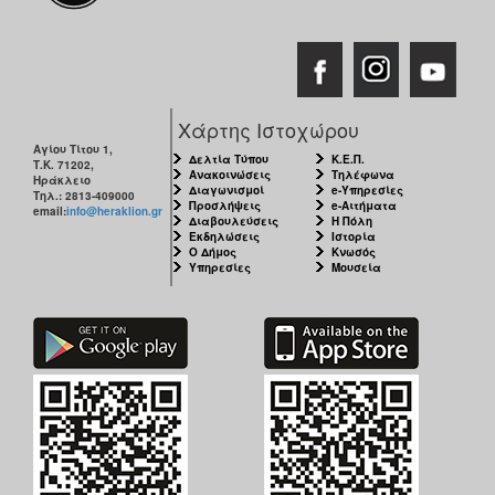
Χάρτης Ιστοχώρου
Αγίου Τίτου 1,
Δελτία Τύπου
Κ.Ε.Π.
Τ.Κ. 71202,
Ανακοινώσεις
Τηλέφωνα
Ηράκλειο
Διαγωνισμοί
e-Υπηρεσίες
Τηλ.: 2813-409000
Προσλήψεις
e-Αιτήματα
email:
info@heraklion.gr
Διαβουλεύσεις
Η Πόλη
Εκδηλώσεις
Ιστορία
Ο Δήμος
Κνωσός
Υπηρεσίες
Μουσεία