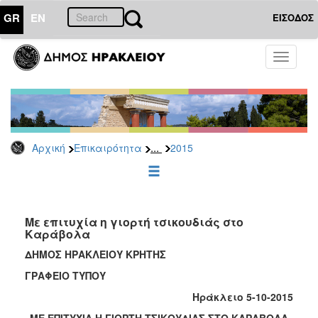
GR
EN
ΕΙΣΟΔΟΣ
ΕΠΙΚΑΙΡΟΤΗΤΑ
Toggle
navigati
Δελτία
Τύπου
Αρχείο
2026
...
Αρχική
Επικαιρότητα
2015
2025
2024
2023
2022
Με επιτυχία η γιορτή τσικουδιάς στο
Καράβολα
2021
ΔΗΜΟΣ ΗΡΑΚΛΕΙΟΥ ΚΡΗΤΗΣ
2020
ΓΡΑΦΕΙΟ ΤΥΠΟΥ
2019
Ηράκλειο 5-10-2015
2018
ΜΕ ΕΠΙΤΥΧΙΑ Η ΓΙΟΡΤΗ ΤΣΙΚΟΥΔΙΑΣ ΣΤΟ ΚΑΡΑΒΟΛΑ