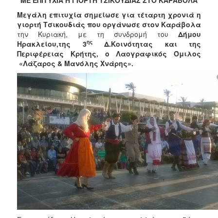
2017
Mεγάλη επιτυχία σημείωσε για τέταρτη χρονιά η
2016
γιορτή Τσικουδιάς που οργάνωσε στον Καράβολα
την Κυριακή, με τη συνδρομή του
Δήμου
2015
ης
Ηρακλείου,της 3
Δ.Κοινότητας και της
2013
Περιφέρειας Κρήτης, ο Λαογραφικός Όμιλος
«Λάζαρος & Μανόλης Χνάρης».
2012
2011
2010
2006
ΔΗΜΟΤΗΣ
ΕΠΙΣΚΕΠΤΗΣ
ΗΡΑΚΛΕΙΟ
ΓΙΑ...