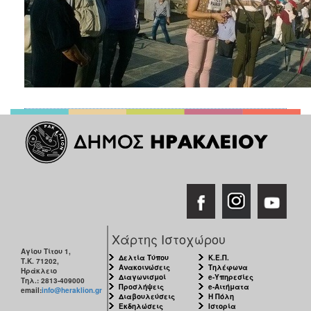
Χάρτης Ιστοχώρου
Αγίου Τίτου 1,
Δελτία Τύπου
Κ.Ε.Π.
Τ.Κ. 71202,
Ανακοινώσεις
Τηλέφωνα
Ηράκλειο
Διαγωνισμοί
e-Υπηρεσίες
Τηλ.: 2813-409000
Προσλήψεις
e-Αιτήματα
email:
info@heraklion.gr
Διαβουλεύσεις
Η Πόλη
Εκδηλώσεις
Ιστορία