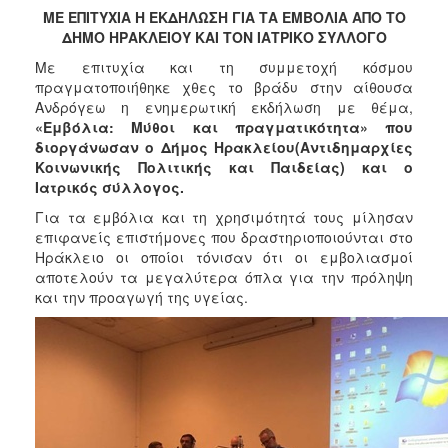
2017
ΜΕ ΕΠΙΤΥΧΙΑ Η ΕΚΔΗΛΩΣΗ ΓΙΑ ΤΑ ΕΜΒΟΛΙΑ ΑΠΟ ΤΟ
ΔΗΜΟ ΗΡΑΚΛΕΙΟΥ ΚΑΙ ΤΟΝ ΙΑΤΡΙΚΟ ΣΥΛΛΟΓΟ
2016
Με επιτυχία και τη συμμετοχή κόσμου
2015
πραγματοποιήθηκε χθες το βράδυ στην αίθουσα
2013
Ανδρόγεω η ενημερωτική εκδήλωση με θέμα,
«Εμβόλια: Μύθοι και πραγματικότητα» που
2012
διοργάνωσαν ο Δήμος Ηρακλείου(Αντιδημαρχίες
2011
Κοινωνικής Πολιτικής και Παιδείας) και ο
Ιατρικός σύλλογος.
2010
Για τα εμβόλια και τη χρησιμότητά τους μίλησαν
2006
επιφανείς επιστήμονες που δραστηριοποιούνται στο
Ηράκλειο οι οποίοι τόνισαν ότι οι εμβολιασμοί
αποτελούν τα μεγαλύτερα όπλα για την πρόληψη
και την προαγωγή της υγείας.
ΔΗΜΟΤΗΣ
ΕΠΙΣΚΕΠΤΗΣ
ΗΡΑΚΛΕΙΟ
ΓΙΑ...