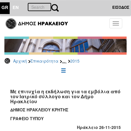
GR
EN
ΕΙΣΟΔΟΣ
ΕΠΙΚΑΙΡΟΤΗΤΑ
Toggle
navigati
Δελτία
Τύπου
Αρχείο
2026
...
Αρχική
Επικαιρότητα
2015
2025
2024
2023
2022
Με επιτυχία η εκδήλωση για τα εμβόλια από
τον Ιατρικό σύλλογο και τον Δήμο
2021
Ηρακλείου
2020
ΔΗΜΟΣ ΗΡΑΚΛΕΙΟΥ ΚΡΗΤΗΣ
2019
ΓΡΑΦΕΙΟ ΤΥΠΟΥ
2018
Ηράκλειο 26-11-2015