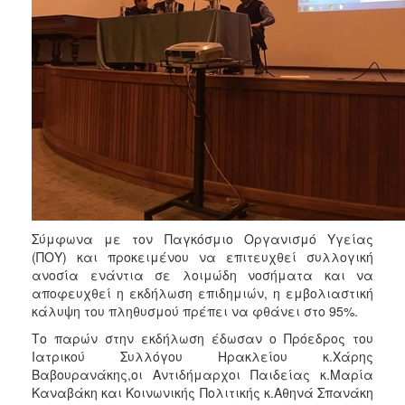
Σύμφωνα με τον Παγκόσμιο Οργανισμό Υγείας
(ΠΟΥ) και προκειμένου να επιτευχθεί συλλογική
ανοσία ενάντια σε λοιμώδη νοσήματα και να
αποφευχθεί η εκδήλωση επιδημιών, η εμβολιαστική
κάλυψη του πληθυσμού πρέπει να φθάνει στο 95%.
Το παρών στην εκδήλωση έδωσαν ο Πρόεδρος του
Ιατρικού Συλλόγου Ηρακλείου κ.Χάρης
Βαβουρανάκης,οι Αντιδήμαρχοι Παιδείας κ.Μαρία
Καναβάκη και Κοινωνικής Πολιτικής κ.Αθηνά Σπανάκη