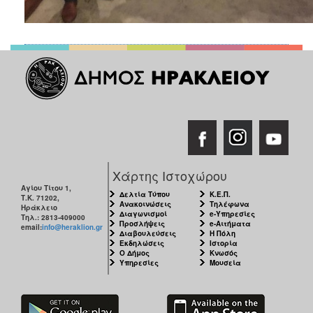
Χάρτης Ιστοχώρου
Αγίου Τίτου 1,
Δελτία Τύπου
Κ.Ε.Π.
Τ.Κ. 71202,
Ανακοινώσεις
Τηλέφωνα
Ηράκλειο
Διαγωνισμοί
e-Υπηρεσίες
Τηλ.: 2813-409000
Προσλήψεις
e-Αιτήματα
email:
info@heraklion.gr
Διαβουλεύσεις
Η Πόλη
Εκδηλώσεις
Ιστορία
Ο Δήμος
Κνωσός
Υπηρεσίες
Μουσεία