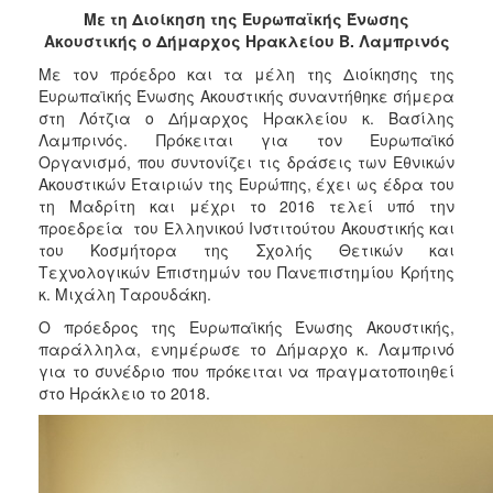
2017
Με τη Διοίκηση της Ευρωπαϊκής Ένωσης
Ακουστικής ο Δήμαρχος Ηρακλείου Β. Λαμπρινός
2016
Με τον πρόεδρο και τα μέλη της Διοίκησης της
2015
Ευρωπαϊκής Ένωσης Ακουστικής συναντήθηκε σήμερα
2013
στη Λότζια ο Δήμαρχος Ηρακλείου κ. Βασίλης
Λαμπρινός. Πρόκειται για τον Ευρωπαϊκό
2012
Οργανισμό, που συντονίζει τις δράσεις των Εθνικών
2011
Ακουστικών Εταιριών της Ευρώπης, έχει ως έδρα του
τη Μαδρίτη και μέχρι το 2016 τελεί υπό την
2010
προεδρεία του Ελληνικού Ινστιτούτου Ακουστικής και
2006
του Κοσμήτορα της Σχολής Θετικών και
Τεχνολογικών Επιστημών του Πανεπιστημίου Κρήτης
κ. Μιχάλη Ταρουδάκη.
Ο πρόεδρος της Ευρωπαϊκής Ένωσης Ακουστικής,
παράλληλα, ενημέρωσε το Δήμαρχο κ. Λαμπρινό
ΔΗΜΟΤΗΣ
για το συνέδριο που πρόκειται να πραγματοποιηθεί
στο Ηράκλειο το 2018.
ΕΠΙΣΚΕΠΤΗΣ
ΗΡΑΚΛΕΙΟ
ΓΙΑ...