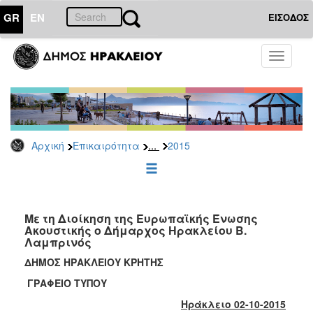
GR
EN
ΕΙΣΟΔΟΣ
ΕΠΙΚΑΙΡΟΤΗΤΑ
Toggle
navigati
Δελτία
Τύπου
Αρχείο
2026
...
Αρχική
Επικαιρότητα
2015
2025
2024
2023
2022
Με τη Διοίκηση της Ευρωπαϊκής Ένωσης
Ακουστικής ο Δήμαρχος Ηρακλείου Β.
2021
Λαμπρινός
2020
ΔΗΜΟΣ ΗΡΑΚΛΕΙΟΥ ΚΡΗΤΗΣ
2019
ΓΡΑΦΕΙΟ ΤΥΠΟΥ
2018
Ηράκλειο 02-10-2015