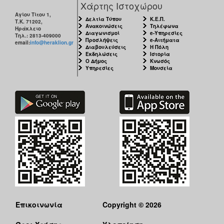
Χάρτης Ιστοχώρου
Αγίου Τίτου 1,
Δελτία Τύπου
Κ.Ε.Π.
Τ.Κ. 71202,
Ανακοινώσεις
Τηλέφωνα
Ηράκλειο
Διαγωνισμοί
e-Υπηρεσίες
Τηλ.: 2813-409000
Προσλήψεις
e-Αιτήματα
email:
info@heraklion.gr
Διαβουλεύσεις
Η Πόλη
Εκδηλώσεις
Ιστορία
Ο Δήμος
Κνωσός
Υπηρεσίες
Μουσεία
Επικοινωνία
Copyright © 2026