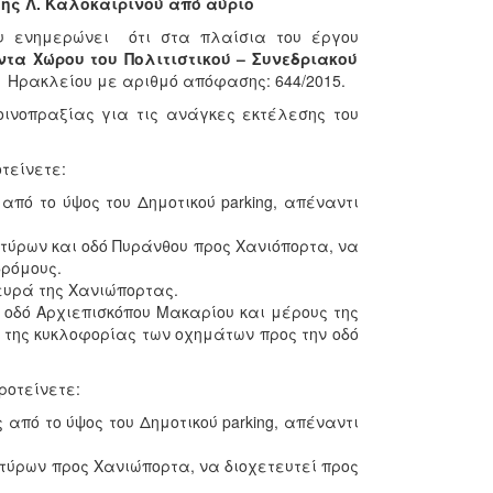
ης Λ. Καλοκαιρινού από αύριο
υ ενημερώνει ότι στα πλαίσια του έργου
α Χώρου του Πολιτιστικού – Συνεδριακού
ο Ηρακλείου με αριθμό απόφασης: 644/2015.
ινοπραξίας για τις ανάγκες εκτέλεσης του
οτείνετε:
πό το ύψος του Δημοτικού parking, απέναντι
τύρων και οδό Πυράνθου προς Χανιόπορτα, να
δρόμους.
ευρά της Χανιώπορτας.
 οδό Αρχιεπισκόπου Μακαρίου και μέρους της
 της κυκλοφορίας των οχημάτων προς την οδό
προτείνετε:
από το ύψος του Δημοτικού parking, απέναντι
τύρων προς Χανιώπορτα, να διοχετευτεί προς