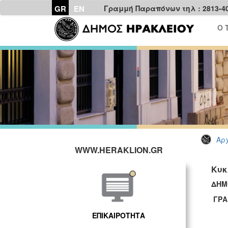
GR
EN
Γραμμή Παραπόνων τηλ : 2813-4
Ο 
Αρχ
WWW.HERAKLION.GR
Κυκ
ΔΗΜ
ΓΡΑ
ΕΠΙΚΑΙΡΟΤΗΤΑ