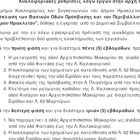
Κυκλοφοριακές ρυθμίσεις λόγω έργων στην αρχή τ
Τμήμα Κυκλοφορίας και Συγκοινωνιών του Δήμου Ηρακλείο
άπλαση των Βασικών Οδών Πρόσβασης και του Περιβάλλοντ
τρου Ηρακλείου",
δόθηκε η έγκριση από το Δημοτικό Συμβούλι
ωνα με την εν λόγω εγκεκριμένη πρόταση της αναδόχου κο
υ προβλέπονται δύο φάσεις ολοκλήρωσης των εργασιών.
ά την
πρώτη φάση
και για διάστημα
πέντε (5) εβδομάδων
, πρ
Η μετατροπή της οδού Αρχιεπισκόπου Μακαρίου σε άνοδο α
από την οδό Φαιτάκη έως την Λ. Καλοκαιρινού.
Η κυκλοφορία των οχημάτων με κατεύθυνση από Λ. 62 Μαρ
διοχετευθεί προς την οδό Εφόδου και τους παράπλευρους 
Αποκλεισμός της πρόσβασης στην Λ. Πλαστήρα από την πλ
Κλείσιμο του ρεύματος καθόδου της Λ. Καλοκαιρινού προς
οδού Κισάμου και Αρχιεπισκόπου Μακαρίου, με διοχέτευση
Εφόδου και Λ. 62 Μαρτύρων.
ά την
δεύτερη φάση
και για διάστημα
τριών (3) εβδομάδων
, 
Να παραμείνει η οδός Αρχιεπισκόπου Μακαρίου ως άνοδος 
από την οδό Φαιτάκη έως την Λ. Καλοκαιρινού.
Η κυκλοφορία των οχημάτων με κατεύθυνση από Λ. 62 Μαρ
την οδό Εφόδου και τους παράπλευρους δρόμους.