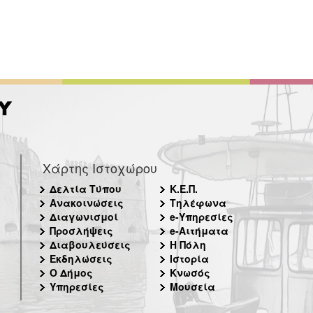
Χάρτης Ιστοχώρου
Δελτία Τύπου
Κ.Ε.Π.
Ανακοινώσεις
Τηλέφωνα
Διαγωνισμοί
e-Υπηρεσίες
Προσλήψεις
e-Αιτήματα
Διαβουλεύσεις
Η Πόλη
Εκδηλώσεις
Ιστορία
Ο Δήμος
Κνωσός
Υπηρεσίες
Μουσεία