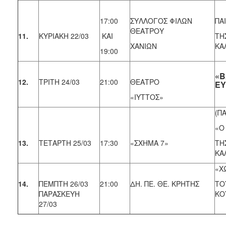
17:00
ΣΥΛΛΟΓΟΣ ΦΙΛΩΝ
ΠΑ
ΘΕΑΤΡΟΥ
11.
ΚΥΡΙΑΚΗ 22/03
KAI
ΤΗ
ΧΑΝΙΩΝ
ΚΑ
19:00
«Β
12.
ΤΡΙΤΗ 24/03
21:00
ΘΕΑΤΡΟ
ΕΥ
«ΙΥΤΤΟΣ»
(ΠΑ
«Ο
13.
ΤΕΤΑΡΤΗ 25/03
17:30
«ΣΧΗΜΑ 7»
ΤΗ
ΚΑ
«Χ
14.
ΠΕΜΠΤΗ 26/03
21:00
ΔΗ. ΠΕ. ΘΕ. ΚΡΗΤΗΣ
ΤΟ
ΠΑΡΑΣΚΕΥΗ
ΚΟ
27/03