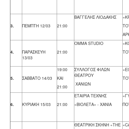
ΒΑΓΓΕΛΗΣ ΛΙΟΔΑΚΗΣ
«ΚΡ
3.
ΠΕΜΠΤΗ 12/03
21:00
ΤΟ
ΑΡ
OMMA STUDIO
«Κ
4.
ΠΑΡΑΣΚΕΥΗ
21:00
ΤΟ
13/03
19:00
ΣΥΛΛΟΓΟΣ ΦΙΛΩΝ
«Ε
ΘΕΑΤΡΟΥ
5.
ΣΑΒΒΑΤΟ 14/03
ΚΑΙ
ΤΟ
ΧΑΝΙΩΝ
21:00
ΕΤΑΙΡΙΑ ΤΕΧΝΗΣ
«Γ
6.
ΚΥΡΙΑΚΗ 15/03
21:00
«ΒΙΟΛΕΤΑ» - ΧΑΝΙΑ
ΠΟ
ΘΕΑΤΡΙΚΗ ΣΚΗΝΗ «THE
«C