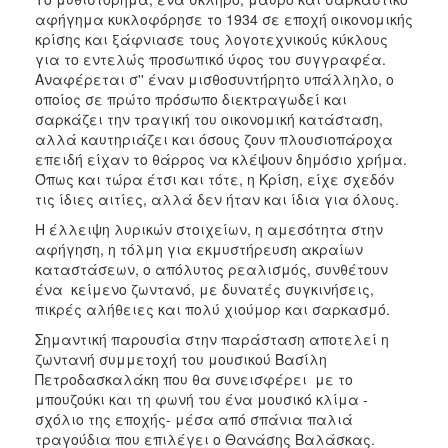
αφήγημα κυκλοφόρησε το 1934 σε εποχή οικονομικής
κρίσης και ξάφνιασε τους λογοτεχνικούς κύκλους
για το εντελώς προσωπικό ύφος του συγγραφέα.
Αναφέρεται σ'' έναν μισθοσυντήρητο υπάλληλο, ο
οποίος σε πρώτο πρόσωπο διεκτραγωδεί και
σαρκάζει την τραγική του οικονομική κατάσταση,
αλλά καυτηριάζει και όσους ζουν πλουσιοπάροχα
επειδή είχαν το θάρρος να κλέψουν δημόσιο χρήμα.
Όπως και τώρα έτσι και τότε, η Κρίση, είχε σχεδόν
τις ίδιες αιτίες, αλλά δεν ήταν και ίδια για όλους.
Η έλλειψη λυρικών στοιχείων, η αμεσότητα στην
αφήγηση, η τόλμη για εκμυστήρευση ακραίων
καταστάσεων, ο απόλυτος ρεαλισμός, συνθέτουν
ένα κείμενο ζωντανό, με δυνατές συγκινήσεις,
πικρές αλήθειες και πολύ χιούμορ και σαρκασμό.
Σημαντική παρουσία στην παράσταση αποτελεί η
ζωντανή συμμετοχή του μουσικού Βασίλη
Πετροδασκαλάκη που θα συνεισφέρει με το
μπουζούκι και τη φωνή του ένα μουσικό κλίμα -
σχόλιο της εποχής- μέσα από σπάνια παλιά
τραγούδια που επιλέγει ο Θανάσης Βαλάσκας.