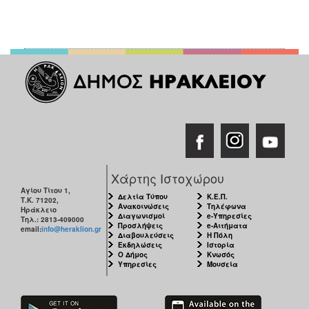
Χάρτης Ιστοχώρου
Αγίου Τίτου 1,
Δελτία Τύπου
Κ.Ε.Π.
Τ.Κ. 71202,
Ανακοινώσεις
Τηλέφωνα
Ηράκλειο
Διαγωνισμοί
e-Υπηρεσίες
Τηλ.: 2813-409000
Προσλήψεις
e-Αιτήματα
email:
info@heraklion.gr
Διαβουλεύσεις
Η Πόλη
Εκδηλώσεις
Ιστορία
Ο Δήμος
Κνωσός
Υπηρεσίες
Μουσεία