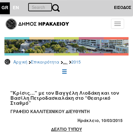
GR
EN
ΕΙΣΟΔΟΣ
ΕΠΙΚΑΙΡΟΤΗΤΑ
Toggle
navigati
Δελτία
Τύπου
Αρχείο
2026
...
Αρχική
Επικαιρότητα
2015
2025
2024
2023
2022
"Κρίσις…" με τον Βαγγέλη Λιοδάκη και τον
Βασίλη Πετροδασκαλάκη στο “Θεατρικό
2021
Σταθμό”
2020
ΓΡΑΦΕΙΟ ΚΑΛΛΙΤΕΧΝΙΚΟΥ ΔΙΕΥΘΥΝΤΗ
2019
Ηράκλειο, 10/
0
3/201
5
2018
ΔΕΛΤΙΟ ΤΥΠΟΥ