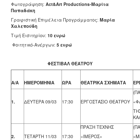
Φωτογράφηση:
Act&Art Productions-Μαρίτα
Παπαδάκη
Γραφιστική Επιμέλεια Προγράμματος:
Μαρία
Χαλεπούδη
Τιμή Εισιτηρίου:
10 ευρώ
Φοιτητικό-Ανέργων:
5 ευρώ
ΦΕΣΤΙΒΑΛ ΘΕΑΤΡΟΥ
Α/Α
ΗΜΕΡΟΜΗΝΙΑ
ΩΡΑ
ΘΕΑΤΡΙΚΑ ΣΧΗΜΑΤΑ
ΕΡ
(ΠΑ
1.
ΔΕΥΤΕΡΑ 09/03
17:30
ΕΡΓΟΣΤΑΣΙΟ ΘΕΑΤΡΟΥ
«Φ
ΤΗ
ΚΑ
ΠΡΑΞΗ ΤΕΧΝΗΣ
(ΠΑ
2.
ΤΕΤΑΡΤΗ 11/03
17:30
«IΜΕΡΟΣ»
«Μ