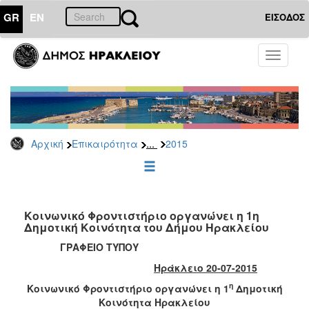
GR
EN
ΕΙΣΟΔΟΣ
ΕΠΙΚΑΙΡΟΤΗΤΑ
Toggle
navigati
Δελτία
Τύπου
Αρχείο
2026
...
Αρχική
Επικαιρότητα
2015
2025
2024
2023
2022
Κοινωνικό Φροντιστήριο οργανώνει η 1η
Δημοτική Κοινότητα του Δήμου Ηρακλείου
2021
ΓΡΑΦΕΙΟ ΤΥΠΟΥ
2020
Ηράκλειο 20-07-2015
2019
η
Κοινωνικό Φροντιστήριο οργανώνει η 1
Δημοτική
2018
Κοινότητα Ηρακλείου