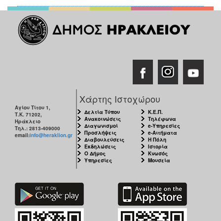
Χάρτης Ιστοχώρου
Αγίου Τίτου 1,
Δελτία Τύπου
Κ.Ε.Π.
Τ.Κ. 71202,
Ανακοινώσεις
Τηλέφωνα
Ηράκλειο
Διαγωνισμοί
e-Υπηρεσίες
Τηλ.: 2813-409000
Προσλήψεις
e-Αιτήματα
email:
info@heraklion.gr
Διαβουλεύσεις
Η Πόλη
Εκδηλώσεις
Ιστορία
Ο Δήμος
Κνωσός
Υπηρεσίες
Μουσεία