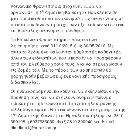
2017
Κοινωνικό Φροντιστήριο στοχεύει τώρα να
η
οργανώσει η 1
Δημοτική Κοινότητα Ηρακλείου σε
2016
μία προσπάθεια να ανακουφίσει τις οικογένειες με
2015
παιδιά που δίνουν τη μάχη των εξετάσεων κάτω από
τις δύσκολες οικονομικές συνθήκες.
2013
Το Κοινωνικό Φροντιστήριο πρόκειται να
2012
λειτουργήσει από 01/10/2015 έως 30/05/2016. Με
2011
αυτό το δεδομένο καλούνται εθελοντές καθηγητές
όλων των ειδικοτήτων που μπορούν να προσφέρουν
2010
από τον ελεύθερο χρόνο τους, για να στελεχώσουν
2006
τις δομές του. Με το πέρας των μαθημάτων θα
χορηγηθούν βεβαιώσεις εθελοντικής προσφοράς
διδασκαλίας.
Οι ενδιαφερόμενοι καλούνται να εκδηλώσουν την
πρόθεσή τους και να στείλουν ονοματεπώνυμο,
ΔΗΜΟΤΗΣ
ειδικότητα, τηλέφωνο και στοιχεία ηλεκτρονικής
αλληλογραφίας. Θα απευθύνονται στο γραφείο της
ΕΠΙΣΚΕΠΤΗΣ
ης
1
Δημοτικής Κοινότητας Ηρακλείου τηλέφωνο 2810
390108 ή 6937686050, Φαξ 2810 390040 και E-mail :
ΗΡΑΚΛΕΙΟ
dimdiam1@heraklion.gr
ΓΙΑ...