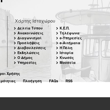
Χάρτης Ιστοχώρου
Δελτία Τύπου
Κ.Ε.Π.
Ανακοινώσεις
Τηλέφωνα
Διαγωνισμοί
e-Υπηρεσίες
Προσλήψεις
e-Αιτήματα
Διαβουλεύσεις
Η Πόλη
Εκδηλώσεις
Ιστορία
Ο Δήμος
Κνωσός
Υπηρεσίες
Μουσεία
ροι Χρήσης
ιμότητας
Πλοήγηση
FAQs
RSS