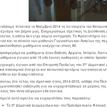
ινήσαμε πιλοτικά το Νοέμβριο 2014 τη λειτουργία του Κοινωνικ
έρισμα του Δήμου μας.
Ενημερώσαμε σχετικώς τη Διεύθυνση 
λείου, η οποία δεν είχε καμία αντίρρηση.
Το Φροντιστήριο λει
ινά και το σύνολο των μαθητών Γυμνασίων και Λυκείων της περ
κολούθησαν μαθήματα ανέρχεται στους 80.
ροσφερόμενα μαθήματα ήταν Έκθεση, Αρχαία, Ιστορία, Λατινι
αθήματα έγιναν από 15 εθελοντές καθηγητές οι οποίοι προσέφ
ου
γγραφές έγιναν από την Επιτροπή Παιδείας του 3
Δημοτικού 
κά οικονομικά στοιχεία και κοινωνικά κριτήρια των οικογενει
ύθεια και διακριτικότητα.
οντας στο τέλος του σχολικού έτους 2014-2015, απόψε στο Πολ
ματοποιηθεί εκδήλωση για να ευχαριστήσουμε εκ μέρους της 
όλους που συνεισέφεραν εθελοντικά.
σημείο αυτό οφείλω να ευχαριστήσω τους παρακάτω:
ο
Το 3
Δημοτικό Διαμέρισμα και την Πρόεδρο κυρία Φλουρή.