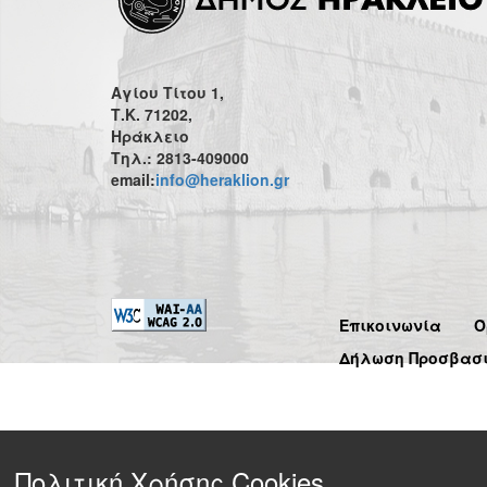
Αγίου Τίτου 1,
Τ.Κ. 71202,
Ηράκλειο
Τηλ.: 2813-409000
email:
info@heraklion.gr
Επικοινωνία
Ό
Δήλωση Προσβασ
Πολιτική Χρήσης Cookies