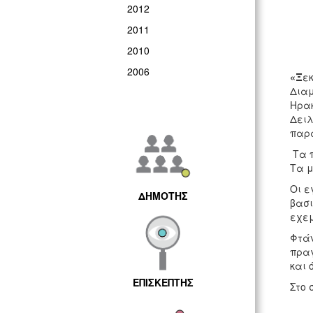
2012
2011
2010
2006
«Ξ
εκ
Διαμ
Ηρακ
Δειλ
παρα
Τα π
Τα μ
Οι ε
ΔΗΜΟΤΗΣ
βασι
εχεμ
Φτάν
πραγ
και 
ΕΠΙΣΚΕΠΤΗΣ
Στο 