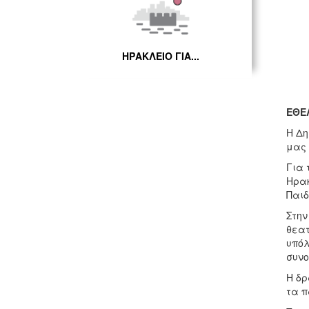
ΗΡΑΚΛΕΙΟ ΓΙΑ...
ΕΘΕ
Η Δη
μας 
Για 
Ηρακ
Παιδ
Στην
θεατ
υπόλ
συνο
Η δρ
τα π