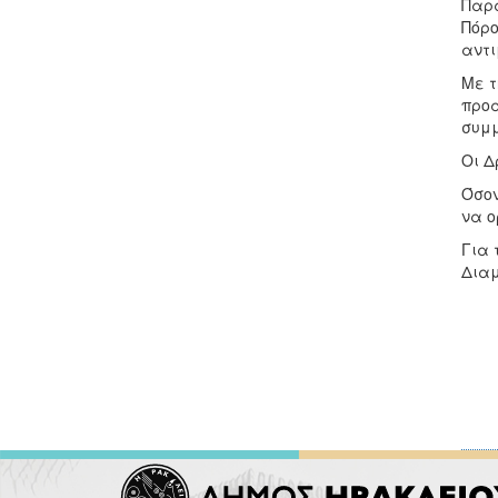
Παρά
Πόρο
αντι
Με τ
προα
συμ
Οι Δ
Όσον
να ο
Για 
Διαμ