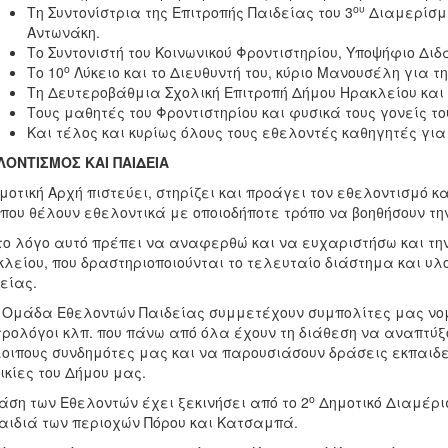
ου
Τη Συντονίστρια της Επιτροπής Παιδείας του 3
Διαμερίσμα
Αντωνάκη.
Το Συντονιστή του Κοινωνικού Φροντιστηρίου, Υποψήφιο Δι
ο
Το 10
Λύκειο και το Διευθυντή του, κύριο Μανουσέλη για τ
Τη Δευτεροβάθμια Σχολική Επιτροπή Δήμου Ηρακλείου και
Τους μαθητές του Φροντιστηρίου και φυσικά τους γονείς το
Και τέλος και κυρίως όλους τους εθελοντές καθηγητές για 
ΛΟΝΤΙΣΜΟΣ ΚΑΙ ΠΑΙΔΕΙΑ
μοτική Αρχή πιστεύει, στηρίζει και προάγει τον εθελοντισμό κ
που θέλουν εθελοντικά με οποιοδήποτε τρόπο να βοηθήσουν τη
το λόγο αυτό πρέπει να αναφερθώ και να ευχαριστήσω και τ
λείου, που δραστηριοποιούνται το τελευταίο διάστημα και υλ
είας.
 Ομάδα Εθελοντών Παιδείας συμμετέχουν συμπολίτες μας νομικ
ρολόγοι κλπ. που πάνω από όλα έχουν τη διάθεση να αναπτύξο
οιπους συνδημότες μας και να παρουσιάσουν δράσεις εκπαιδευ
ικίες του Δήμου μας.
ο
άση των Εθελοντών έχει ξεκινήσει από το 2
Δημοτικό Διαμέρισ
αιδιά των περιοχών Πόρου και Κατσαμπά.