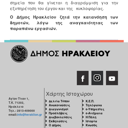
σημεία που θα γίνεται η διαγράμμιση για την
εξυπηρέτηση του έργου και της κυκλοφορίας.
Ο Δήμος Ηρακλείου ζητά την κατανόηση των
δημοτών, λόγω της αναγκαιότητας των
παραπάνω εργασιών.
Χάρτης Ιστοχώρου
Αγίου Τίτου 1,
Δελτία Τύπου
Κ.Ε.Π.
Τ.Κ. 71202,
Ανακοινώσεις
Τηλέφωνα
Ηράκλειο
Διαγωνισμοί
e-Υπηρεσίες
Τηλ.: 2813-409000
Προσλήψεις
e-Αιτήματα
email:
info@heraklion.gr
Διαβουλεύσεις
Η Πόλη
Εκδηλώσεις
Ιστορία
Ο Δήμος
Κνωσός