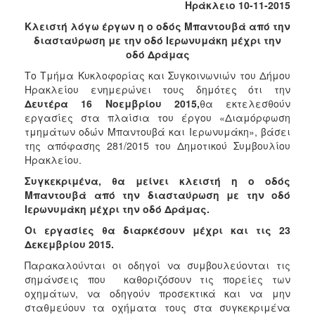
Ηράκλειο 10-11-2015
2017
Κλειστή λόγω έργων η ο οδός Μπαντουβά από την
2016
διασταύρωση με την οδό Ιερωνυμάκη μέχρι την
2015
οδό Δράμας
2013
Το Τμήμα Κυκλοφορίας και Συγκοινωνιών του Δήμου
Ηρακλείου ενημερώνει τους δημότες ότι την
2012
Δευτέρα 16 Νοεμβρίου 2015,
θα εκτελεσθούν
2011
εργασίες στα πλαίσια του έργου «Διαμόρφωση
τμημάτων οδών Μπαντουβά και Ιερωνυμάκη», βάσει
2010
της απόφασης 281/2015 του Δημοτικού Συμβουλίου
2006
Ηρακλείου.
Συγκεκριμένα, θα μείνει κλειστή η ο οδός
Μπαντουβά από την διασταύρωση με την οδό
Ιερωνυμάκη μέχρι την οδό Δράμας.
ΔΗΜΟΤΗΣ
Οι εργασίες θα διαρκέσουν μέχρι και τις 23
Δεκεμβρίου 2015.
ΕΠΙΣΚΕΠΤΗΣ
Παρακαλούνται οι οδηγοί να συμβουλεύονται τις
σημάνσεις που καθοριζόσουν τις πορείες των
ΗΡΑΚΛΕΙΟ
οχημάτων, να οδηγούν προσεκτικά και να μην
ΓΙΑ...
σταθμεύουν τα οχήματα τους στα συγκεκριμένα