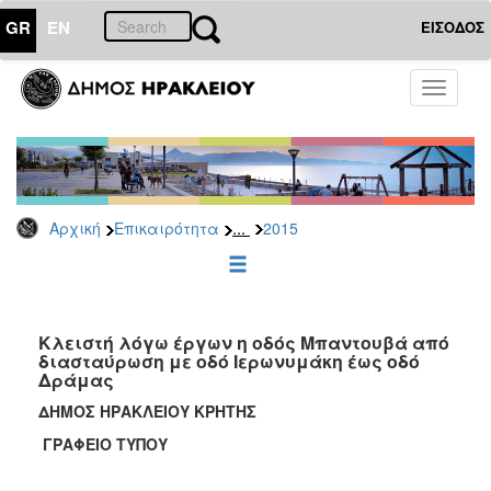
GR
EN
ΕΙΣΟΔΟΣ
ΕΠΙΚΑΙΡΟΤΗΤΑ
Toggle
navigati
Δελτία
Τύπου
Αρχείο
2026
...
Αρχική
Επικαιρότητα
2015
2025
2024
2023
2022
Κλειστή λόγω έργων η οδός Μπαντουβά από
διασταύρωση με οδό Ιερωνυμάκη έως οδό
2021
Δράμας
2020
ΔΗΜΟΣ ΗΡΑΚΛΕΙΟΥ ΚΡΗΤΗΣ
2019
ΓΡΑΦΕΙΟ ΤΥΠΟΥ
2018