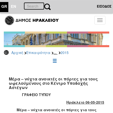
GR
EN
ΕΙΣΟΔΟΣ
ΕΠΙΚΑΙΡΟΤΗΤΑ
Toggle
navigati
Δελτία
Τύπου
Αρχείο
2026
...
Αρχική
Επικαιρότητα
2015
2025
2024
2023
2022
Μέρα – νύχτα ανοικτές οι πόρτες για τους
ωφελούμενους στο Κέντρο Υποδοχής
2021
Αστέγων
2020
ΓΡΑΦΕΙΟ ΤΥΠΟΥ
2019
Ηράκλειο 06-05-2015
2018
Μέρα – νύχτα ανοικτές οι πόρτες για τους