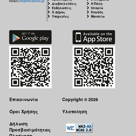
email:
info@heraklion.gr
Διαβουλεύσεις
Η Πόλη
Εκδηλώσεις
Ιστορία
Ο Δήμος
Κνωσός
Υπηρεσίες
Μουσεία
Επικοινωνία
Copyright © 2026
Όροι Χρήσης
Υλοποίηση
Δήλωση
Προσβασιμότητας
Πλοήγηση