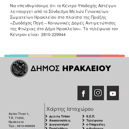
Να υπενθυμίσουμε ότι το Κέντρο Υποδοχής Αστέγων
λειτουργεί από το Σύνδεσμο Μελών Γυναικείων
Σωματείων Ηρακλείου στο πλαίσιο της Πράξης
«Ζωοδόχος Πηγή – Κοινωνικές Δομές Αντιμετώπισης
της Φτώχιας στο Δήμο Ηρακλείου». Το τηλέφωνο του
Κέντρου είναι 2810-229944
Χάρτης Ιστοχώρου
Αγίου Τίτου 1,
Δελτία Τύπου
Κ.Ε.Π.
Τ.Κ. 71202,
Ανακοινώσεις
Τηλέφωνα
Ηράκλειο
Διαγωνισμοί
e-Υπηρεσίες
Τηλ.: 2813-409000
Προσλήψεις
e-Αιτήματα