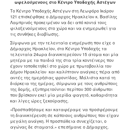
ωφελούμενους στο Κέντρο Υποδοχής Αστέγων
2017
Το Κέντρο Υποδοχής Αστέγων στη Λεωφόρο Ικάρου
2016
121 επισκέφθηκε ο Δήμαρχος Ηρακλείου κ. Βασίλης
2015
Λαμπρινός προκειμένου να δει από κοντά τους
φιλοξενούμενους στο χώρο και να ενημερωθεί για
2013
τις συνθήκες διαβίωσης.
2012
Σύμφωνα με την τελευταία ενημέρωση που είχε ο
2011
Δήμαρχος Ηρακλείου, στο Κέντρο Υποδοχής τα
τελευταία 24ωρα διανυκτερεύουν 15 άτομα και μία
2010
μητέρα με τα παιδιά της στα τρία κοντέινερς που
2006
έχουν τοποθετηθεί στο χώρο με πρωτοβουλία του
Δήμου Ηρακλείου και καλύπτουν ανάγκες πέρα από
αυτές της ημερήσιας φροντίδας. Μάλιστα κατά τη
διάρκεια της ημέρας, σύμφωνα με τους ανθρώπους
της δομής, εξυπηρετούνται περίπου 300 άνθρωποι
ΔΗΜΟΤΗΣ
που βρίσκουν εκεί μία μερίδα φαγητό, καθαριότητα
και λίγες ώρες ξεκούρασης.
ΕΠΙΣΚΕΠΤΗΣ
«Προσπαθήσαμε και καταφέραμε να προσφέρουμε
τη διανυκτέρευση σε κάποιους ανθρώπους που είχαν
ΗΡΑΚΛΕΙΟ
μεγάλη ανάγκη. Η προσπάθεια συνεχίζεται, ο
ΓΙΑ...
αγώνας δε σταματά.» επεσήμανε ο Δήμαρχος.