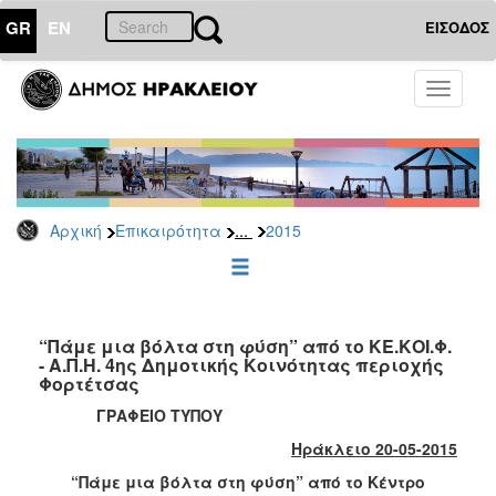
GR
EN
ΕΙΣΟΔΟΣ
ΕΠΙΚΑΙΡΟΤΗΤΑ
Toggle
navigati
Δελτία
Τύπου
Αρχείο
2026
...
Αρχική
Επικαιρότητα
2015
2025
2024
2023
2022
“Πάμε μια βόλτα στη φύση” από το ΚΕ.ΚΟΙ.Φ.
- Α.Π.Η. 4ης Δημοτικής Κοινότητας περιοχής
2021
Φορτέτσας
2020
ΓΡΑΦΕΙΟ ΤΥΠΟΥ
2019
Ηράκλειο 20-05-2015
2018
“Πάμε μια βόλτα στη φύση”
από το Κέντρο