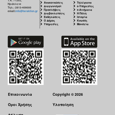
Τ.Κ. 71202,
Ανακοινώσεις
Τηλέφωνα
Ηράκλειο
Διαγωνισμοί
e-Υπηρεσίες
Τηλ.: 2813-409000
Προσλήψεις
e-Αιτήματα
email:
info@heraklion.gr
Διαβουλεύσεις
Η Πόλη
Εκδηλώσεις
Ιστορία
Ο Δήμος
Κνωσός
Υπηρεσίες
Μουσεία
Επικοινωνία
Copyright © 2026
Όροι Χρήσης
Υλοποίηση
Δήλωση