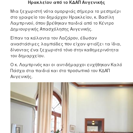
Ηρακλείου από το ΚΔΑΠ Αυγενικής
2017
Μια ξεχωριστή νότα ομορφιάς σήμερα το μεσημέρι
2016
στο γραφείο του δημάρχου Ηρακλείου, κ. Βασίλη
2015
Λαμπρινού, όπου βρέθηκαν παιδιά από το Κέντρο
Δημιουργικής Απασχόλησης Αυγενικής.
2013
Είπαν τα κάλαντα του Λαζάρου, έδωσαν
2012
αναστάσιμες λαμπάδες που είχαν φτιάξει τα ίδια,
2011
δίνοντας ένα ξεχωριστό τόνο στην καθημερινότητα
του δημαρχείου.
2010
Ο κ. Λαμπρινός και οι αντιδήμαρχοι ευχήθηκαν Καλό
2006
Πάσχα στα παιδιά και στο προσωπικό του ΚΔΑΠ
Αυγενικής.
ΔΗΜΟΤΗΣ
ΕΠΙΣΚΕΠΤΗΣ
ΗΡΑΚΛΕΙΟ
ΓΙΑ...