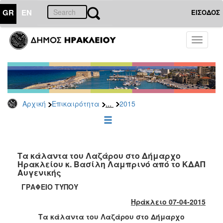
GR
EN
ΕΙΣΟΔΟΣ
ΕΠΙΚΑΙΡΟΤΗΤΑ
Toggle
navigati
Δελτία
Τύπου
Αρχείο
2026
...
Αρχική
Επικαιρότητα
2015
2025
2024
2023
2022
Τα κάλαντα του Λαζάρου στο Δήμαρχο
Ηρακλείου κ. Βασίλη Λαμπρινό από το ΚΔΑΠ
2021
Αυγενικής
2020
ΓΡΑΦΕΙΟ ΤΥΠΟΥ
2019
Ηράκλειο 07-04-2015
2018
Τα κάλαντα του Λαζάρου στο Δήμαρχο