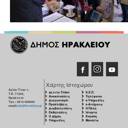
Χάρτης Ιστοχώρου
Αγίου Τίτου 1,
Δελτία Τύπου
Κ.Ε.Π.
Τ.Κ. 71202,
Ανακοινώσεις
Τηλέφωνα
Ηράκλειο
Διαγωνισμοί
e-Υπηρεσίες
Τηλ.: 2813-409000
Προσλήψεις
e-Αιτήματα
email:
info@heraklion.gr
Διαβουλεύσεις
Η Πόλη
Εκδηλώσεις
Ιστορία
Ο Δήμος
Κνωσός
Υπηρεσίες
Μουσεία