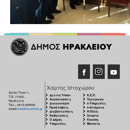
Χάρτης Ιστοχώρου
Αγίου Τίτου 1,
Δελτία Τύπου
Κ.Ε.Π.
Τ.Κ. 71202,
Ανακοινώσεις
Τηλέφωνα
Ηράκλειο
Διαγωνισμοί
e-Υπηρεσίες
Τηλ.: 2813-409000
Προσλήψεις
e-Αιτήματα
email:
info@heraklion.gr
Διαβουλεύσεις
Η Πόλη
Εκδηλώσεις
Ιστορία
Ο Δήμος
Κνωσός
Υπηρεσίες
Μουσεία