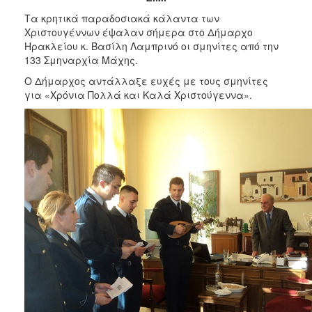
2017
Τα κρητικά παραδοσιακά κάλαντα των
2016
Χριστουγέννων έψαλαν σήμερα στο Δήμαρχο
Ηρακλείου κ. Βασίλη Λαμπρινό οι σμηνίτες από την
2015
133 Σμηναρχία Μάχης.
2013
Ο Δήμαρχος αντάλλαξε ευχές με τους σμηνίτες
2012
για «Χρόνια Πολλά και Καλά Χριστούγεννα».
2011
2010
2006
ΔΗΜΟΤΗΣ
ΕΠΙΣΚΕΠΤΗΣ
ΗΡΑΚΛΕΙΟ
ΓΙΑ...