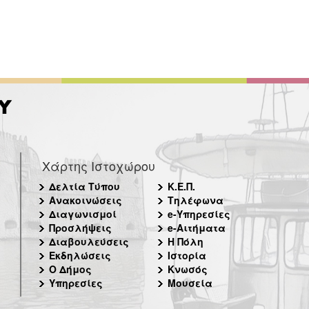
Χάρτης Ιστοχώρου
Δελτία Τύπου
Κ.Ε.Π.
Ανακοινώσεις
Τηλέφωνα
Διαγωνισμοί
e-Υπηρεσίες
Προσλήψεις
e-Αιτήματα
Διαβουλεύσεις
Η Πόλη
Εκδηλώσεις
Ιστορία
Ο Δήμος
Κνωσός
Υπηρεσίες
Μουσεία