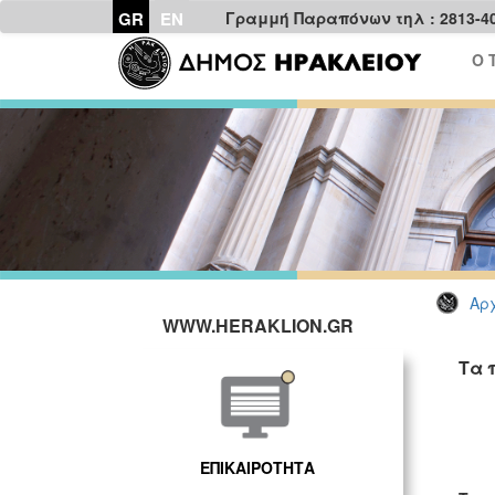
GR
EN
Γραμμή Παραπόνων τηλ : 2813-4
Ο 
Αρχ
WWW.HERAKLION.GR
Τα 
ΓΡ
Η
ΕΠΙΚΑΙΡΟΤΗΤΑ