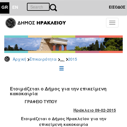
GR
EN
ΕΙΣΟΔΟΣ
ΕΠΙΚΑΙΡΟΤΗΤΑ
Toggle
navigati
Δελτία
Τύπου
Αρχείο
2026
...
Αρχική
Επικαιρότητα
2015
2025
2024
2023
2022
Ετοιμάζεται ο Δήμος για την επικείμενη
κακοκαιρία
2021
ΓΡΑΦΕΙΟ ΤΥΠΟΥ
2020
Ηράκλειο 09-02-2015
2019
Ετοιμάζεται ο Δήμος Ηρακλείου για την
2018
επικείμενη κακοκαιρία