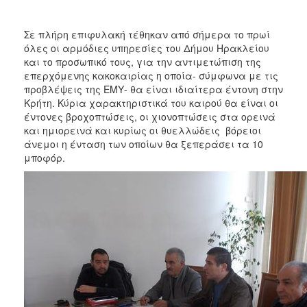
2017
2016
Σε πλήρη επιφυλακή τέθηκαν από σήμερα το πρωί
όλες οι αρμόδιες υπηρεσίες του Δήμου Ηρακλείου
2015
και το προσωπικό τους, για την αντιμετώπιση της
2013
επερχόμενης κακοκαιρίας η οποία- σύμφωνα με τις
προβλέψεις της ΕΜΥ- θα είναι ιδιαίτερα έντονη στην
2012
Κρήτη. Κύρια χαρακτηριστικά του καιρού θα είναι οι
2011
έντονες βροχοπτώσεις, οι χιονοπτώσεις στα ορεινά
και ημιορεινά και κυρίως οι θυελλώδεις βόρειοι
2010
άνεμοι η ένταση των οποίων θα ξεπεράσει τα 10
2006
μποφόρ.
ΔΗΜΟΤΗΣ
ΕΠΙΣΚΕΠΤΗΣ
ΗΡΑΚΛΕΙΟ
ΓΙΑ...