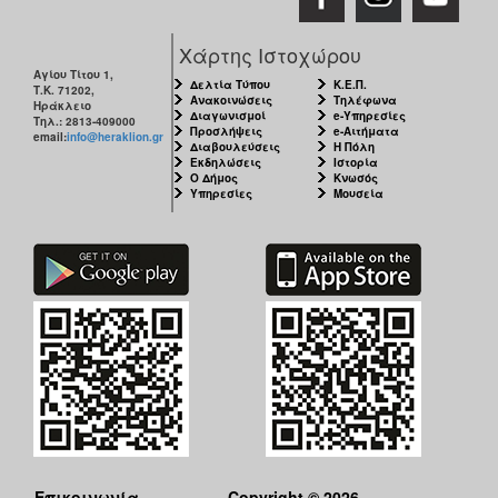
Χάρτης Ιστοχώρου
Αγίου Τίτου 1,
Δελτία Τύπου
Κ.Ε.Π.
Τ.Κ. 71202,
Ανακοινώσεις
Τηλέφωνα
Ηράκλειο
Διαγωνισμοί
e-Υπηρεσίες
Τηλ.: 2813-409000
Προσλήψεις
e-Αιτήματα
email:
info@heraklion.gr
Διαβουλεύσεις
Η Πόλη
Εκδηλώσεις
Ιστορία
Ο Δήμος
Κνωσός
Υπηρεσίες
Μουσεία
Επικοινωνία
Copyright © 2026