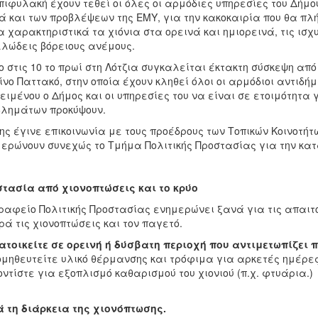
πιφυλακή έχουν τεθεί οι όλες οι αρμόδιες υπηρεσίες του Δήμο
 και των προβλέψεων της ΕΜΥ, για την κακοκαιρία που θα πλή
α χαρακτηριστικά τα χιόνια στα ορεινά και ημιορεινά, τις ισχ
λώδεις βόρειους ανέμους.
ο στις 10 το πρωί στη Λότζια συγκαλείται έκτακτη σύσκεψη από
νο Παττακό, στην οποία έχουν κληθεί όλοι οι αρμόδιοι αντιδή
ειμένου ο Δήμος και οι υπηρεσίες του να είναι σε ετοιμότητα 
λημάτων προκύψουν.
ης έγινε επικοινωνία με τους προέδρους των Τοπικών Κοινοτήτω
ερώνουν συνεχώς το Τμήμα Πολιτικής Προστασίας για την κατά
τασία από χιονοπτώσεις και το κρύο
ραφείο Πολιτικής Προστασίας ενημερώνει ξανά για τις απαιτ
ά τις χιονοπτώσεις και τον παγετό.
ατοικείτε σε ορεινή ή δύσβατη περιοχή που αντιμετωπίζει
ομηθευτείτε υλικό θέρμανσης και τρόφιμα για αρκετές ημέρες
οντίστε για εξοπλισμό καθαρισμού του χιονιού (π.χ. φτυάρια.)
 τη διάρκεια της χιονόπτωσης.