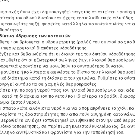
 περιοχές όπου έχει δημιουργηθεί παγετός απαιτείται προσοχή
σταση του οδικού δικτύου και έχετε αντιολισθητικές αλυσίδες.
 μετακινείστε πεζή, φορέστε κατάλληλα παπούτσια ώστε να 
θηρότητας.
δίκτυα ύδρευσης των κατοικιών
θετε που βρίσκεται ο υδρομετρητής (ρολόι) του σπιτιού σας καθ
οι περιφερειακοί διακόπτες υδροδότησης.
έγξτε και βεβαιωθείτε ότι οι διακόπτες του δικτύου υδροδότησ
βαιωθείτε ότι οι εξωτερικοί σωλήνες (π.χ. ηλιακού θερμοσίφω
ορετικά φροντίστε να μονωθούν το συντομότερο δυνατόν.
ομονώστε ή καλύτερα εκκενώστε το δίκτυο του ηλιακού θερμο
ικό διάστημα κατά τη διάρκεια του χειμώνα. Ρυθμίστε το σύσ
ουργεί αυτόματα σε χαμηλές θερμοκρασίες.
είστε την παροχή νερού προς τον ηλιακό θερμοσίφωνα και αδει
ι κατά τη διάρκεια του παγετού και ιδιαίτερα το βράδυ, διαφ
ωμα ζεστού νερού.
ν σπαταλάτε αλόγιστα νερό για να απομακρύνετε το χιόνι και
ριορίστε τις δραστηριότητες που απαιτούν αυξημένη κατανάλω
ημερωθείτε αν έχει τοποθετηθεί αντιψυκτικό στον ηλιακό θερ
ειδικό τοποθέτησης, σε περίπτωση κλειστού κυκλώματος. Σε αν
λληλο αντιψυκτικό και φροντίστε για την τοποθέτησή του.