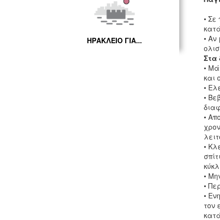
• Σε
κατά
• Αν
ΗΡΑΚΛΕΙΟ ΓΙΑ...
ολισ
Στα 
• Μά
και 
• Ελ
• Βε
διαφ
• Απ
χρον
λειτ
• Κλ
σπίτ
κύκλ
• Μη
• Πε
• Εν
τον 
κατά