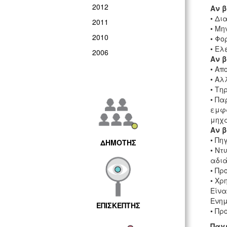
2012
Αν β
• Δι
2011
• Μη
2010
• Φο
• Ελ
2006
Αν β
• Απ
• Αλ
• Τη
• Πα
εμφα
μηχα
Αν β
• Πη
ΔΗΜΟΤΗΣ
• Ντ
αδιά
• Πρ
• Χρ
Είνα
Ενημ
ΕΠΙΣΚΕΠΤΗΣ
• Πρ
Παγ