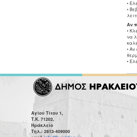
• Ελ
• Βε
λειτ
Αν π
• Κλ
να λ
καλέ
• Αν
θερμ
• Ελ
Αγίου Τίτου 1,
Τ.Κ. 71202,
Ηράκλειο
Τηλ.: 2813-409000