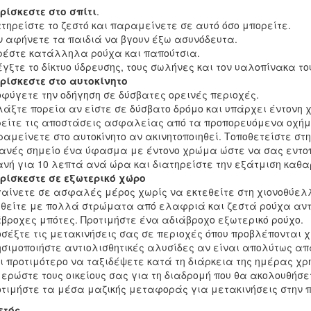
ρίσκεστε στο σπίτι
.
ατηρείστε το ζεστό και παραμείνετε σε αυτό όσο μπορείτε.
ν αφήνετε τα παιδιά να βγουν έξω ασυνόδευτα.
ρέστε κατάλληλα ρούχα και παπούτσια.
έγξτε το δίκτυο ύδρευσης, τους σωλήνες και τον υαλοπίνακα τ
ρίσκεστε στο αυτοκίνητο
οφύγετε την οδήγηση σε δύσβατες ορεινές περιοχές.
λάξτε πορεία αν είστε σε δύσβατο δρόμο και υπάρχει έντονη 
ρείτε τις αποστάσεις ασφαλείας από τα προπορευόμενα οχή
ραμείνετε στο αυτοκίνητο αν ακινητοποιηθεί. Τοποθετείστε στ
νές σημείο ένα ύφασμα με έντονο χρώμα ώστε να σας εντοπί
νή για 10 λεπτά ανά ώρα και διατηρείστε την εξάτμιση καθαρ
ρίσκεστε σε εξωτερικό χώρο
γαίνετε σε ασφαλές μέρος χωρίς να εκτεθείτε στη χιονοθύελ
υθείτε με πολλά στρώματα από ελαφριά και ζεστά ρούχα αντί
βροχες μπότες. Προτιμήστε ένα αδιάβροχο εξωτερικό ρούχο.
οσέξτε τις μετακινήσεις σας σε περιοχές όπου προβλέπονται χ
ησιμοποιήστε αντιολισθητικές αλυσίδες αν είναι απολύτως απ
ι προτιμότερο να ταξιδέψετε κατά τη διάρκεια της ημέρας χρ
ερώστε τους οικείους σας για τη διαδρομή που θα ακολουθήσε
οτιμήστε τα μέσα μαζικής μεταφοράς για μετακινήσεις στην π
ετός