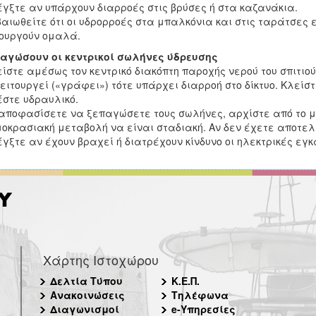
έγξτε αν υπάρχουν διαρροές στις βρύσες ή στα καζανάκια.
βαιωθείτε ότι οι υδρορροές στα μπαλκόνια και στις ταράτσες 
ουργούν ομαλά.
αγώσουν οι κεντρικοί σωλήνες ύδρευσης
είστε αμέσως τον κεντρικό διακόπτη παροχής νερού του σπιτιού
ειτουργεί («γράφει») τότε υπάρχει διαρροή στο δίκτυο. Κλείστ
στε υδραυλικό.
 αποφασίσετε να ξεπαγώσετε τους σωλήνες, αρχίστε από το μ
οκρασιακή μεταβολή να είναι σταδιακή. Αν δεν έχετε αποτελ
έγξτε αν έχουν βραχεί ή διατρέχουν κίνδυνο οι ηλεκτρικές ε
Χάρτης Ιστοχώρου
Δελτία Τύπου
Κ.Ε.Π.
Ανακοινώσεις
Τηλέφωνα
Διαγωνισμοί
e-Υπηρεσίες