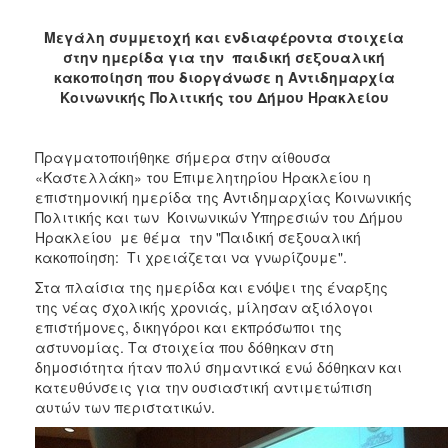
2017
Μεγάλη συμμετοχή και ενδιαφέροντα στοιχεία
2016
στην ημερίδα για την παιδική σεξουαλική
2015
κακοποίηση που διοργάνωσε η Αντιδημαρχία
Κοινωνικής Πολιτικής του Δήμου Ηρακλείου
2013
2012
Πραγματοποιήθηκε σήμερα στην αίθουσα
2011
«Καστελλάκη» του Επιμελητηρίου Ηρακλείου η
2010
επιστημονική ημερίδα της Αντιδημαρχίας Κοινωνικής
Πολιτικής και των Κοινωνικών Υπηρεσιών του Δήμου
2006
Ηρακλείου με θέμα την "Παιδική σεξουαλική
κακοποίηση: Τι χρειάζεται να γνωρίζουμε".
Στα πλαίσια της ημερίδα και ενόψει της έναρξης
της νέας σχολικής χρονιάς, μίλησαν αξιόλογοι
ΔΗΜΟΤΗΣ
επιστήμονες, δικηγόροι και εκπρόσωποι της
αστυνομίας. Τα στοιχεία που δόθηκαν στη
ΕΠΙΣΚΕΠΤΗΣ
δημοσιότητα ήταν πολύ σημαντικά ενώ δόθηκαν και
κατευθύνσεις για την ουσιαστική αντιμετώπιση
αυτών των περιστατικών.
ΗΡΑΚΛΕΙΟ
ΓΙΑ...