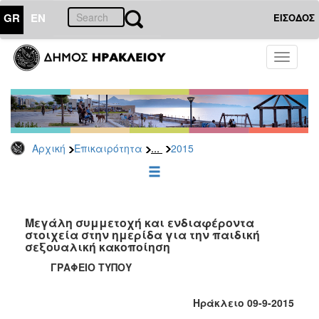
GR
EN
ΕΙΣΟΔΟΣ
ΕΠΙΚΑΙΡΟΤΗΤΑ
Toggle
navigati
Δελτία
Τύπου
Αρχείο
2026
...
Αρχική
Επικαιρότητα
2015
2025
2024
2023
2022
Μεγάλη συμμετοχή και ενδιαφέροντα
στοιχεία στην ημερίδα για την παιδική
2021
σεξουαλική κακοποίηση
2020
ΓΡΑΦΕΙΟ ΤΥΠΟΥ
2019
Ηράκλειο 09-9-2015
2018