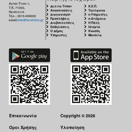
Αγίου Τίτου 1,
Δελτία Τύπου
Κ.Ε.Π.
Τ.Κ. 71202,
Ανακοινώσεις
Τηλέφωνα
Ηράκλειο
Διαγωνισμοί
e-Υπηρεσίες
Τηλ.: 2813-409000
Προσλήψεις
e-Αιτήματα
email:
info@heraklion.gr
Διαβουλεύσεις
Η Πόλη
Εκδηλώσεις
Ιστορία
Ο Δήμος
Κνωσός
Υπηρεσίες
Μουσεία
Επικοινωνία
Copyright © 2026
Όροι Χρήσης
Υλοποίηση