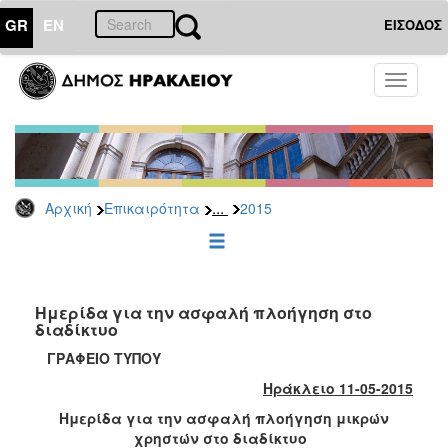
GR
EN
ΕΙΣΟΔΟΣ
ΕΠΙΚΑΙΡΟΤΗΤΑ
Toggle
navigati
Δελτία
Τύπου
Αρχείο
2026
...
Αρχική
Επικαιρότητα
2015
2025
2024
2023
2022
Ημερίδα για την ασφαλή πλοήγηση στο
διαδίκτυο
2021
ΓΡΑΦΕΙΟ ΤΥΠΟΥ
2020
Ηράκλειο 11-05-2015
2019
Ημερίδα για την ασφαλή πλοήγηση μικρών
2018
χρηστών στο διαδίκτυο