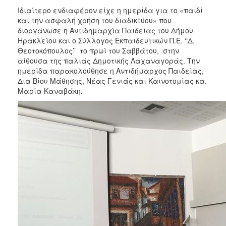
2017
Ιδιαίτερο ενδιαφέρον είχε η ημερίδα για το «παιδί
και την ασφαλή χρήση του διαδικτύου» που
2016
διοργάνωσε η Αντιδημαρχία Παιδείας του Δήμου
2015
Ηρακλείου και ο Σύλλογος Εκπαιδευτικών Π.Ε. ‘‘Δ.
Θεοτοκόπουλος’’ το πρωί του Σαββάτου, στην
2013
αίθουσα της παλιάς Δημοτικής Λαχαναγοράς. Την
2012
ημερίδα παρακολούθησε η Αντιδήμαρχος Παιδείας,
Δια Βίου Μάθησης, Νέας Γενιάς και Καινοτομίας κα.
2011
Μαρία Καναβάκη.
2010
2006
ΔΗΜΟΤΗΣ
ΕΠΙΣΚΕΠΤΗΣ
ΗΡΑΚΛΕΙΟ
ΓΙΑ...