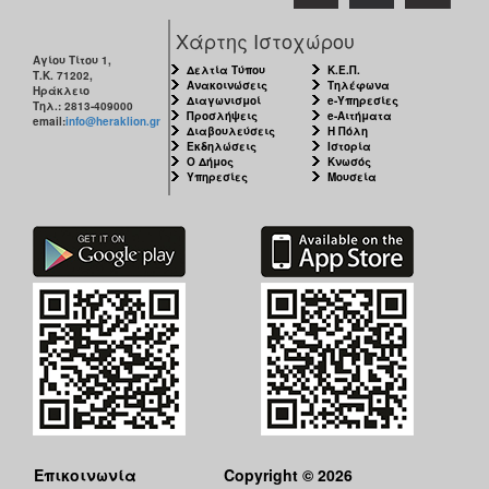
Χάρτης Ιστοχώρου
Αγίου Τίτου 1,
Δελτία Τύπου
Κ.Ε.Π.
Τ.Κ. 71202,
Ανακοινώσεις
Τηλέφωνα
Ηράκλειο
Διαγωνισμοί
e-Υπηρεσίες
Τηλ.: 2813-409000
Προσλήψεις
e-Αιτήματα
email:
info@heraklion.gr
Διαβουλεύσεις
Η Πόλη
Εκδηλώσεις
Ιστορία
Ο Δήμος
Κνωσός
Υπηρεσίες
Μουσεία
Επικοινωνία
Copyright © 2026