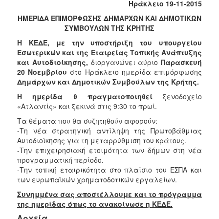
Ηράκλειο 19-11-2015
2017
ΗΜΕΡΙΔΑ ΕΠΙΜΟΡΦΩΣΗΣ ΔΗΜΑΡΧΩΝ ΚΑΙ ΔΗΜΟΤΙΚΩΝ
2016
ΣΥΜΒΟΥΛΩΝ ΤΗΣ ΚΡΗΤΗΣ
2015
Η ΚΕΔΕ, με την υποστήριξη του υπουργείου
2013
Εσωτερικών και της Εταιρείας Τοπικής Ανάπτυξης
και Αυτοδιοίκησης,
διοργανώνει αύριο
Παρασκευή
2012
20 Νοεμβρίου
στο Ηράκλειο ημερίδα επιμόρφωσης
2011
Δημάρχων και Δημοτικών Συμβούλων της Κρήτης.
2010
Η ημερίδα θ πραγματοποιηθεί
ξενοδοχείο
«Ατλαντίς» και ξεκινά στις 9:30 το πρωί.
2006
Τα θέματα που θα συζητηθούν αφορούν:
-Τη νέα στρατηγική αντίληψη της Πρωτοβάθμιας
Αυτοδιοίκησης για τη μεταρρύθμιση του κράτους.
-Την επιχειρησιακή ετοιμότητα των δήμων στη νέα
ΔΗΜΟΤΗΣ
προγραμματική περίοδο.
-Την τοπική εταιρικότητα στο πλαίσιο του ΕΣΠΑ και
ΕΠΙΣΚΕΠΤΗΣ
των ευρωπαϊκών χρηματοδοτικών εργαλείων.
Συνημμένα σας αποστέλλουμε και το πρόγραμμα
ΗΡΑΚΛΕΙΟ
της ημερίδας όπως το ανακοίνωσε η ΚΕΔΕ.
ΓΙΑ...
Αρχεία