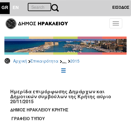
GR
EN
ΕΙΣΟΔΟΣ
ΕΠΙΚΑΙΡΟΤΗΤΑ
Toggle
navigati
Δελτία
Τύπου
Αρχείο
2026
...
Αρχική
Επικαιρότητα
2015
2025
2024
2023
2022
Ημερίδα επιμόρφωσης Δημάρχων και
Δημοτικών συμβούλων της Κρήτης αύριο
2021
20/11/2015
2020
ΔΗΜΟΣ ΗΡΑΚΛΕΙΟΥ ΚΡΗΤΗΣ
2019
ΓΡΑΦΕΙΟ ΤΥΠΟΥ
2018