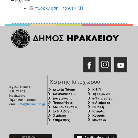
πρόσκληση - 139.14 KB
Χάρτης Ιστοχώρου
Αγίου Τίτου 1,
Δελτία Τύπου
Κ.Ε.Π.
Τ.Κ. 71202,
Ανακοινώσεις
Τηλέφωνα
Ηράκλειο
Διαγωνισμοί
e-Υπηρεσίες
Τηλ.: 2813-409000
Προσλήψεις
e-Αιτήματα
email:
info@heraklion.gr
Διαβουλεύσεις
Η Πόλη
Εκδηλώσεις
Ιστορία
Ο Δήμος
Κνωσός
Υπηρεσίες
Μουσεία