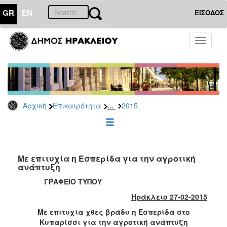
GR
EN
ΕΙΣΟΔΟΣ
ΕΠΙΚΑΙΡΟΤΗΤΑ
Toggle
navigati
Δελτία
Τύπου
Αρχείο
2026
...
Αρχική
Επικαιρότητα
2015
2025
2024
2023
2022
Με επιτυχία η Εσπερίδα για την αγροτική
ανάπτυξη
2021
ΓΡΑΦΕΙΟ ΤΥΠΟΥ
2020
Ηράκλειο 27-02-2015
2019
Με επιτυχία χθες βράδυ η Εσπερίδα στο
2018
Κυπαρίσσι για την αγροτική ανάπτυξη