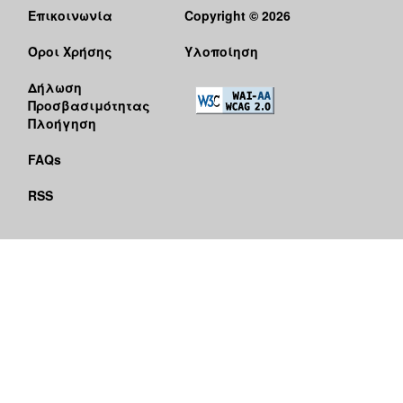
Επικοινωνία
Copyright © 2026
Όροι Χρήσης
Υλοποίηση
Δήλωση
Προσβασιμότητας
Πλοήγηση
FAQs
RSS