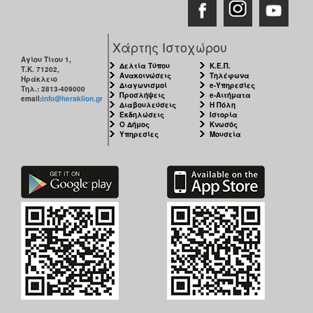
Χάρτης Ιστοχώρου
Αγίου Τίτου 1,
Δελτία Τύπου
Κ.Ε.Π.
Τ.Κ. 71202,
Ανακοινώσεις
Τηλέφωνα
Ηράκλειο
Διαγωνισμοί
e-Υπηρεσίες
Τηλ.: 2813-409000
Προσλήψεις
e-Αιτήματα
email:
info@heraklion.gr
Διαβουλεύσεις
Η Πόλη
Εκδηλώσεις
Ιστορία
Ο Δήμος
Κνωσός
Υπηρεσίες
Μουσεία