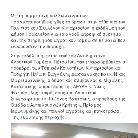
2017
2016
Με τη συμμετοχή πολλών αγροτών
πραγματοποιήθηκε χθες το βράδυ στην αίθουσα του
2015
Πολιτιστικού Συλλόγου Κυπαρισσίου, η εκδήλωση του
2013
Δήμου Ηρακλείου για το αγροδιατροφικό σύστημα
και την στήριξη του αγροτικού τομέα σε θέματα που
2012
αφορούσαν την περιοχή.
2011
Στην εκδήλωση, εκτός από τον Αντιδήμαρχο
2010
Αγροτικού Τομέα κ. Πέτρο Ινιωτάκη παραβρέθηκαν οι
πρόεδροι των Τοπικών Κοινοτήτων Κυπαρισσίου και
2006
Προφήτη Ηλία κ. Βαγγέλης Δασκαλάκης και κ. Νίκος
Μαρτιμιανάκης, ο δημοτικός σύμβουλος κ. Μιχάλης
Κασαπάκης, ο πρόεδρος της ΔΕΥΑΗ κ. Νίκος
Φακουρέλης, ο πρόεδρος του Αγροτικού
Συνεταιρισμού κ. Γιώργος Ραπτάκης, ο πρόεδρος της
ΔΗΜΟΤΗΣ
Ομάδας Αμπελουργών Κρήτης κ. Πρίαμος
Ιερωνυμάκης και πολλοί αγρότες και κτηνοτρόφοι
ΕΠΙΣΚΕΠΤΗΣ
της ευρύτερης περιοχής.
ΗΡΑΚΛΕΙΟ
ΓΙΑ...