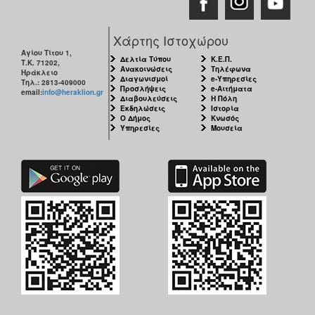
Χάρτης Ιστοχώρου
Αγίου Τίτου 1,
Δελτία Τύπου
Κ.Ε.Π.
Τ.Κ. 71202,
Ανακοινώσεις
Τηλέφωνα
Ηράκλειο
Διαγωνισμοί
e-Υπηρεσίες
Τηλ.: 2813-409000
Προσλήψεις
e-Αιτήματα
email:
info@heraklion.gr
Διαβουλεύσεις
Η Πόλη
Εκδηλώσεις
Ιστορία
Ο Δήμος
Κνωσός
Υπηρεσίες
Μουσεία