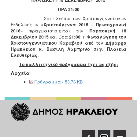
2017
ΩΡΑ 21
:
00
2016
Στο πλαίσιο των Χριστουγεννιάτικων
2015
Εκδηλώσεων
«Χριστούγεννα 2015 – Πρωτοχρονιά
2016»
πραγματοποιείται την
Παρασκευή 18
2013
Δεκεμβρίου
2015
και ώρα
21:00
η
Φωταγώγηση
του
2012
Χριστουγεννιάτικου Καραβιού
από τον
Δήμαρχο
Ηρακλείου κ. Βασίλη
Λαμπρινό
στην
Πλατεία
2011
Ελευθερίας
.
2010
Το καλλιτεχνικό πρόγραμμα έχει ως εξής:
2006
Αρχεία
Πρόγραμμα - 53.76 KB
ΔΗΜΟΤΗΣ
ΕΠΙΣΚΕΠΤΗΣ
ΗΡΑΚΛΕΙΟ
ΓΙΑ...