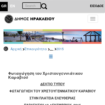
GR
EN
ΕΙΣΟΔΟΣ
ΕΠΙΚΑΙΡΟΤΗΤΑ
Toggle
navigati
Δελτία
Τύπου
Αρχείο
2026
...
Αρχική
Επικαιρότητα
2015
2025
2024
2023
2022
Φωταγώγηση του Χριστουγεννιάτικου
Καραβιού
2021
ΔΕΛΤΙΟ ΤΥΠΟΥ
2020
ΦΩΤΑΓΩΓΗΣΗ ΤΟΥ ΧΡΙΣΤΟΥΓΕΝΝΙΑΤΙΚΟΥ ΚΑΡΑΒΙΟΥ
2019
ΣΤΗΝ ΠΛΑΤΕΙΑ ΕΛΕΥΘΕΡΙΑΣ
2018
ΠΑΡΑΣΚΕΥΗ 18 ΔΕΚΕΜΒΡΙΟΥ 2015