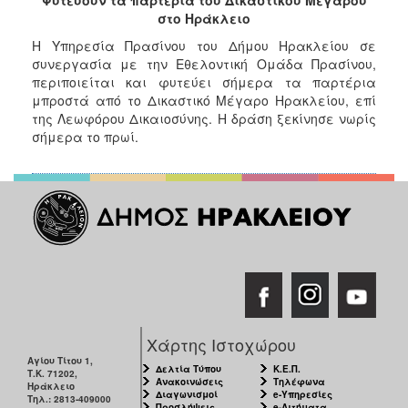
2017
στο Ηράκλειο
2016
Η Υπηρεσία Πρασίνου του Δήμου Ηρακλείου σε
συνεργασία με την Εθελοντική Ομάδα Πρασίνου,
2015
περιποιείται και φυτεύει σήμερα τα παρτέρια
2013
μπροστά από το Δικαστικό Μέγαρο Ηρακλείου, επί
της Λεωφόρου Δικαιοσύνης. Η δράση ξεκίνησε νωρίς
2012
σήμερα το πρωί.
2011
2010
2006
ΔΗΜΟΤΗΣ
ΕΠΙΣΚΕΠΤΗΣ
Χάρτης Ιστοχώρου
Αγίου Τίτου 1,
Δελτία Τύπου
Κ.Ε.Π.
ΗΡΑΚΛΕΙΟ
Τ.Κ. 71202,
Ανακοινώσεις
Τηλέφωνα
ΓΙΑ...
Ηράκλειο
Διαγωνισμοί
e-Υπηρεσίες
Τηλ.: 2813-409000
Προσλήψεις
e-Αιτήματα