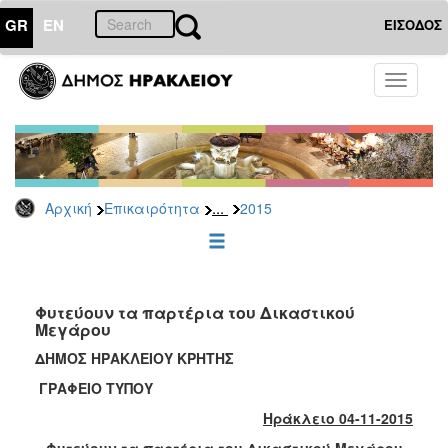
GR
EN
ΕΙΣΟΔΟΣ
ΕΠΙΚΑΙΡΟΤΗΤΑ
Toggle
navigati
Δελτία
Τύπου
Αρχείο
2026
...
Αρχική
Επικαιρότητα
2015
2025
2024
2023
2022
Φυτεύουν τα παρτέρια του Δικαστικού
Μεγάρου
2021
ΔΗΜΟΣ ΗΡΑΚΛΕΙΟΥ ΚΡΗΤΗΣ
2020
ΓΡΑΦΕΙΟ ΤΥΠΟΥ
2019
Ηράκλειο 04-11-2015
2018
Φυτεύουν τα παρτέρια του Δικαστικού Μεγάρου