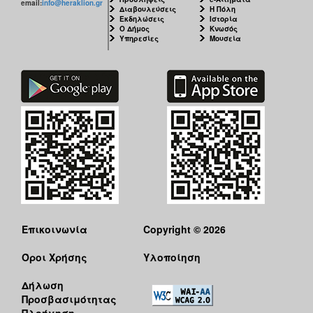
email:
info@heraklion.gr
Διαβουλεύσεις
Η Πόλη
Εκδηλώσεις
Ιστορία
Ο Δήμος
Κνωσός
Υπηρεσίες
Μουσεία
Επικοινωνία
Copyright © 2026
Όροι Χρήσης
Υλοποίηση
Δήλωση
Προσβασιμότητας
Πλοήγηση