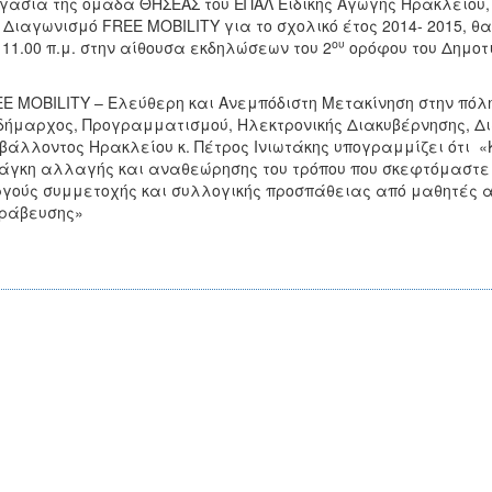
γασία της ομάδα ΘΗΣΕΑΣ του ΕΠΑΛ Ειδικής Αγωγής Ηρακλείου, 
 Διαγωνισμό FREE MOBILITY για το σχολικό έτος 2014- 2015, θ
ου
11.00 π.μ. στην αίθουσα εκδηλώσεων του 2
ορόφου του Δημοτι
E MOBILITY – Ελεύθερη και Ανεμπόδιστη Μετακίνηση στην πόλη
δήμαρχος, Προγραμματισμού, Ηλεκτρονικής Διακυβέρνησης, Δι
βάλλοντος Ηρακλείου κ. Πέτρος Ινιωτάκης υπογραμμίζει ότι 
άγκη αλλαγής και αναθεώρησης του τρόπου που σκεφτόμαστε 
γούς συμμετοχής και συλλογικής προσπάθειας από μαθητές α
βράβευσης»