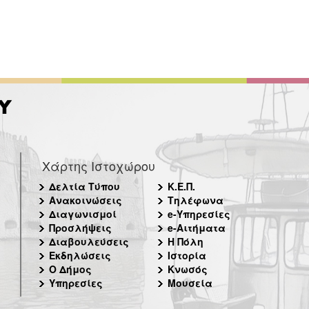
Χάρτης Ιστοχώρου
Δελτία Τύπου
Κ.Ε.Π.
Ανακοινώσεις
Τηλέφωνα
Διαγωνισμοί
e-Υπηρεσίες
Προσλήψεις
e-Αιτήματα
Διαβουλεύσεις
Η Πόλη
Εκδηλώσεις
Ιστορία
Ο Δήμος
Κνωσός
Υπηρεσίες
Μουσεία