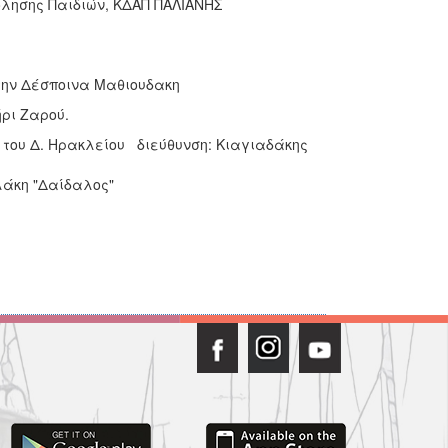
ασχόλησης Παιδιών, ΚΔΑΠ ΠΑΛΙΑΝΗΣ
 την Δέσποινα Μαθιουδακη
ρι Ζαρού.
ία του Δ. Ηρακλείου διεύθυνση: Κιαγιαδάκης
λάκη "Δαίδαλος"