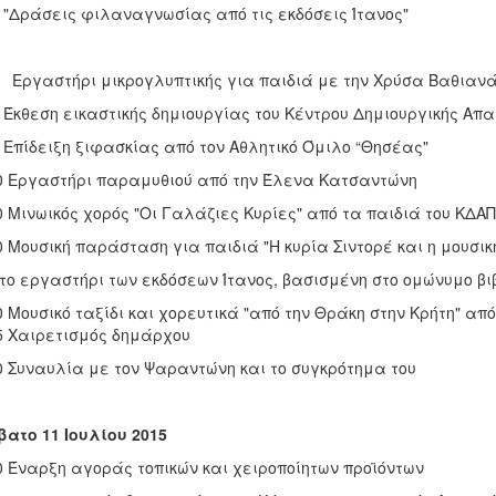
άσεις φιλαναγνωσίας από τις εκδόσεις Ίτανος"
Εργαστήρι μικρογλυπτικής για παιδιά με την Χρύσα Βαθιαν
εση εικαστικής δημιουργίας του Κέντρου Δημιουργικής Α
δειξη ξιφασκίας από τον Αθλητικό Όμιλο “Θησέας"
0 Εργαστήρι παραμυθιού από την Έλενα Κατσαντώνη
0 Μινωικός χορός "Οι Γαλάζιες Κυρίες" από τα παιδιά του Κ
0 Μουσική παράσταση για παιδιά "Η κυρία Σιντορέ και η μουσι
το εργαστήρι των εκδόσεων Ίτανος, βασισμένη στο ομώνυμο β
0 Μουσικό ταξίδι και χορευτικά "από την Θράκη στην Κρήτη" 
5 Χαιρετισμός δημάρχου
0 Συναυλία με τον Ψαραντώνη και το συγκρότημα του
ατο 11 Ιουλίου 2015
0 Έναρξη αγοράς τοπικών και χειροποίητων προϊόντων