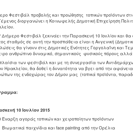
ερο Φεστιβάλ προβολής και προώθησης τοπικών προϊόντων στι
Τέμενος διοργανώνει η Κοινωφελής Δημοτική Επιχείρηση Πολιτ
κλείου.
ο
Διήμερο Φεστιβάλ ξεκινάει την Παρασκευή 10 Ιουλίου και θα 
ος σταθμός σε αυτή την προσπάθεια είναι η Αυγενική (Δημοτι
λώσεις θα γίνουν στις Δημοτικές Ενότητες Γοργολαΐνη και Τεμ
ιρο ανθρώπινο δυναμικό, σημαντικούς φυσικούς πόρους αλλά 
πλαίσια των φεστιβάλ και με τη συνεργασία των Αντιδημάρχων
υ Ηρακλείου, θα δοθεί η δυνατότητα να βγει από την αφάνεια
ώπων της ενδοχώρας του Δήμου μας (τοπικά προϊόντα, παραδο
γραμμα:
σκευή 10 Ιουλίου 2015
0 Έναρξη αγοράς τοπικών και χειροποίητων προϊόντων
ατικά παιχνίδια και face painting από την Ορέλια