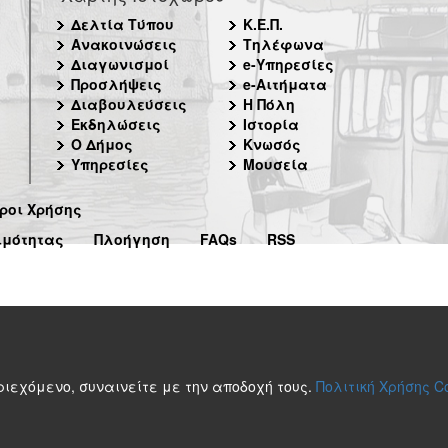
Δελτία Τύπου
Κ.Ε.Π.
Ανακοινώσεις
Τηλέφωνα
Διαγωνισμοί
e-Υπηρεσίες
Προσλήψεις
e-Αιτήματα
Διαβουλεύσεις
Η Πόλη
Εκδηλώσεις
Ιστορία
Ο Δήμος
Κνωσός
Υπηρεσίες
Μουσεία
ροι Χρήσης
ιμότητας
Πλοήγηση
FAQs
RSS
περιεχόμενο, συναινείτε με την αποδοχή τους.
Πολιτική Χρήσης C