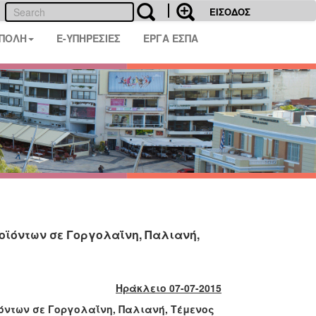
ΕΙΣΟΔΟΣ
 ΠΟΛΗ
E-ΥΠΗΡΕΣΙΕΣ
ΕΡΓΑ ΕΣΠΑ
ϊόντων σε Γοργολαΐνη, Παλιανή,
Ηράκλειο
07
-0
7
-201
5
όντων σε Γοργολαΐνη, Παλιανή, Τέμενος