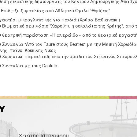
θεση εικαστικής δημιουργίας του Κέντρου Δημιουργικής Απ
δειξη ξιφασκίας από Αθλητικό Όμιλο “Θησέας”
στήρι μικρογλυπτικής για παιδιά (Χρύσα Βαθιανάκη)
0 Bιωματικό σεμινάριο "Χαρούπι, η σοκολάτα της Κρήτης", από
0 θεατρική παράσταση «Η ανεράιδα» από το θεατρικό εργαστή
0 Συναυλία "Από τον Faure στους Beatles" με την Μεικτή Χορωδ
νης, πιάνο: Κοκκίνης Νίκος
0 Χορευτική παράσταση από την ομάδα του Στέφανου Σταυρου
0 Συναυλία με τους Daulute
Χάρτης Ιστοχώρου