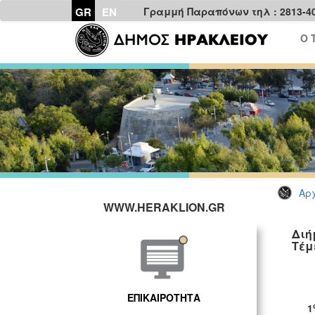
GR
EN
Γραμμή Παραπόνων τηλ : 2813-4
Ο 
Αρχ
WWW.HERAKLION.GR
Διή
Τέμ
ΓΡ
ΕΠΙΚΑΙΡΟΤΗΤΑ
1