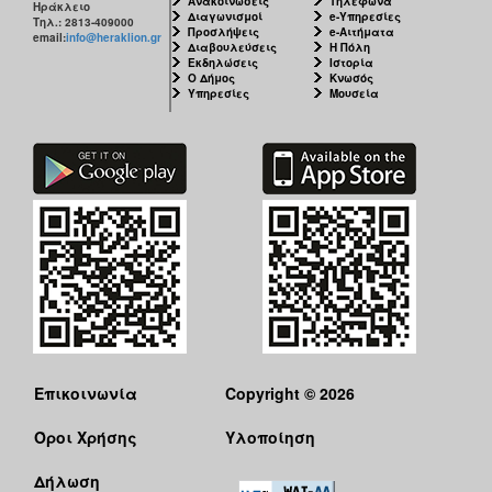
Ανακοινώσεις
Τηλέφωνα
Ηράκλειο
Διαγωνισμοί
e-Υπηρεσίες
Τηλ.: 2813-409000
Προσλήψεις
e-Αιτήματα
email:
info@heraklion.gr
Διαβουλεύσεις
Η Πόλη
Εκδηλώσεις
Ιστορία
Ο Δήμος
Κνωσός
Υπηρεσίες
Μουσεία
Επικοινωνία
Copyright © 2026
Όροι Χρήσης
Υλοποίηση
Δήλωση