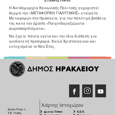
2017
Η Αντιδημαρχία Κοινωνικής Πολιτικής ευχαριστεί
2016
θερμά την «ΜΕΤΑΦΟΡΙΚΗ ΓΙΑΛΥΤΑΚΗΣ» εταιρεία
Μεταφορών στο Ηράκλειο, για την πολύτιμη βοήθεια
2015
της κατά την Δράση «Παιχνιδομαζώματα -
2013
Δωροσκορπίσματα».
2012
Να έχετε πάντα υγεία και την ίδια διάθεση για
ανιδιοτελή προσφορά. Καλά Χριστούγεννα και
2011
ευτυχισμένο το Νέο Έτος.
2010
2006
ΔΗΜΟΤΗΣ
ΕΠΙΣΚΕΠΤΗΣ
Χάρτης Ιστοχώρου
ΗΡΑΚΛΕΙΟ
ΓΙΑ...
Αγίου Τίτου 1,
Δελτία Τύπου
Κ.Ε.Π.
Τ.Κ. 71202,