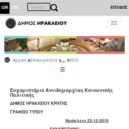
GR
EN
ΕΙΣΟΔΟΣ
ΕΠΙΚΑΙΡΟΤΗΤΑ
Toggle
navigati
Δελτία
Τύπου
Αρχείο
2026
...
Αρχική
Επικαιρότητα
2015
2025
2024
2023
2022
Ευχαριστήριο Αντιδημαρχίας Κοινωνικής
Πολιτικής
2021
ΔΗΜΟΣ ΗΡΑΚΛΕΙΟΥ ΚΡΗΤΗΣ
2020
ΓΡΑΦΕΙΟ ΤΥΠΟΥ
2019
Ηράκλειο 22-12-2015
2018
ΕΥΧΑΡΙΣΤΗΡΙΟ