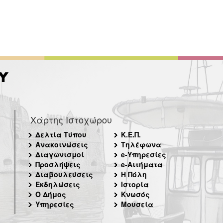
Χάρτης Ιστοχώρου
Δελτία Τύπου
Κ.Ε.Π.
Ανακοινώσεις
Τηλέφωνα
Διαγωνισμοί
e-Υπηρεσίες
Προσλήψεις
e-Αιτήματα
Διαβουλεύσεις
Η Πόλη
Εκδηλώσεις
Ιστορία
Ο Δήμος
Κνωσός
Υπηρεσίες
Μουσεία