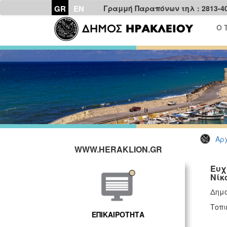
GR
EN
Γραμμή Παραπόνων τηλ : 2813-4
Ο 
Αρχ
WWW.HERAKLION.GR
Ευχ
Νίκ
Δημο
Τοπ
ΕΠΙΚΑΙΡΟΤΗΤΑ