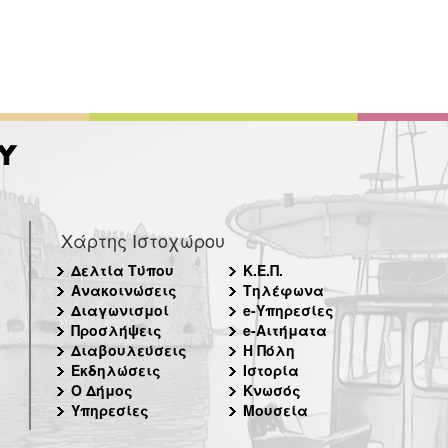
Χάρτης Ιστοχώρου
Δελτία Τύπου
Κ.Ε.Π.
Ανακοινώσεις
Τηλέφωνα
Διαγωνισμοί
e-Υπηρεσίες
Προσλήψεις
e-Αιτήματα
Διαβουλεύσεις
Η Πόλη
Εκδηλώσεις
Ιστορία
Ο Δήμος
Κνωσός
Υπηρεσίες
Μουσεία