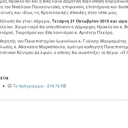
μος Ηρακλείου και η Βικελαία Δημοτική Βιβλιοθήκη διοργανών
η του Νικόλαου Παναγιωτάκη, επιφανούς επιστήμονα και δασκ
ντινές και ιδίως τις Κρητολογικές σπουδές στον τόπο μας.
δήλωση θα γίνει σήμερα,
Τετάρτη 21 Οκτωβρίου 2015 και ώρ
λείου. Χαιρετισμό θα απευθύνουν ο Δήμαρχος Ηρακλείου κ. Β
τισμού, Τουρισμού και Εθελοντισμού κ. Αριστέα Πλεύρη.
θηγητής του Πανεπιστημίου Ιωαννίνων κ. Γιάννης Μαυρομάτης 
λωσης κ. Αθανάσιο Μαρκόπουλο, ομότιμο καθηγητή Πανεπιστημ
τιστικού Κέντρου Δελφών, ο οποίος θα αναπτύξει το θέμα: «
Ο 
εία
Το πρόγραμμα - 219.72 KB