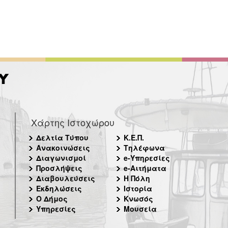
Χάρτης Ιστοχώρου
Δελτία Τύπου
Κ.Ε.Π.
Ανακοινώσεις
Τηλέφωνα
Διαγωνισμοί
e-Υπηρεσίες
Προσλήψεις
e-Αιτήματα
Διαβουλεύσεις
Η Πόλη
Εκδηλώσεις
Ιστορία
Ο Δήμος
Κνωσός
Υπηρεσίες
Μουσεία