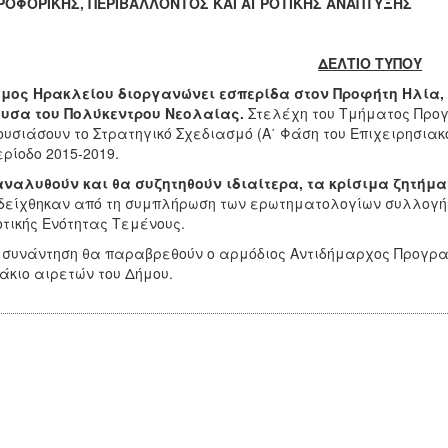
ΡΟΦΟΡΙΚΗΣ, ΠΕΡΙΒΑΛΛΟΝΤΟΣ ΚΑΙ ΑΓΡΟΤΙΚΗΣ ΑΝΑΠΤΥΞΗΣ
ΔΕΛΤΙΟ ΤΥΠΟΥ
μος Ηρακλείου διοργανώνει εσπερίδα στον Προφήτη Ηλία, τη
ουσα του Πολύκεντρου Νεολαίας.
Στελέχη του Τμήματος Προ
υσιάσουν το Στρατηγικό Σχεδιασμό (Α΄ Φάση του Επιχειρησια
ερίοδο 2015-2019.
ναλυθούν και θα συζητηθούν ιδιαίτερα, τα κρίσιμα ζητήμ
είχθηκαν από τη συμπλήρωση των ερωτηματολογίων συλλογής
τικής Ενότητας Τεμένους.
 συνάντηση θα παραβρεθούν ο αρμόδιος Αντιδήμαρχος Προγραμ
άκιο αιρετών του Δήμου.