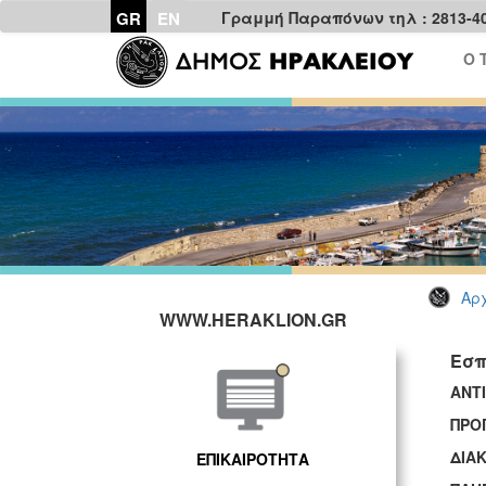
GR
EN
Γραμμή Παραπόνων τηλ : 2813-4
Ο 
Αρχ
WWW.HERAKLION.GR
Εσπ
ΑΝ
ΠΡΟ
ΔΙΑ
ΕΠΙΚΑΙΡΟΤΗΤΑ