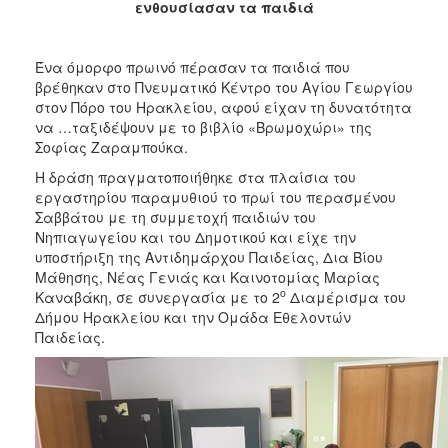
ενθουσίασαν τα παιδιά
2017
2016
Ένα όμορφο πρωινό πέρασαν τα παιδιά που
2015
βρέθηκαν στο Πνευματικό Κέντρο του Αγίου Γεωργίου
2013
στον Πόρο του Ηρακλείου, αφού είχαν τη δυνατότητα
να …ταξιδέψουν με το βιβλίο «Βρωμοχώρι» της
2012
Σοφίας Ζαραμπούκα.
2011
Η δράση πραγματοποιήθηκε στα πλαίσια του
2010
εργαστηρίου παραμυθιού το πρωί του περασμένου
Σαββάτου με τη συμμετοχή παιδιών του
2006
Νηπιαγωγείου και του Δημοτικού και είχε την
υποστήριξη της Αντιδημάρχου Παιδείας, Δια Βίου
Μάθησης, Νέας Γενιάς και Καινοτομίας Μαρίας
ο
Καναβάκη, σε συνεργασία με το 2
Διαμέρισμα του
Δήμου Ηρακλείου και την Ομάδα Εθελοντών
ΔΗΜΟΤΗΣ
Παιδείας.
ΕΠΙΣΚΕΠΤΗΣ
ΗΡΑΚΛΕΙΟ
ΓΙΑ...