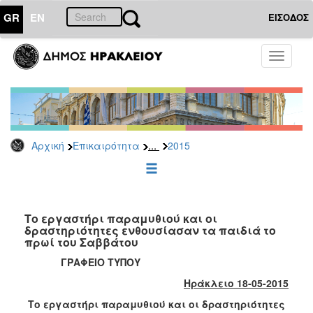
GR
EN
ΕΙΣΟΔΟΣ
ΕΠΙΚΑΙΡΟΤΗΤΑ
Toggle
navigati
Δελτία
Τύπου
Αρχείο
2026
...
Αρχική
Επικαιρότητα
2015
2025
2024
2023
2022
Το εργαστήρι παραμυθιού και οι
δραστηριότητες ενθουσίασαν τα παιδιά το
2021
πρωί του Σαββάτου
2020
ΓΡΑΦΕΙΟ ΤΥΠΟΥ
2019
Ηράκλειο 18-05-2015
2018
Το εργαστήρι παραμυθιού και οι δραστηριότητες