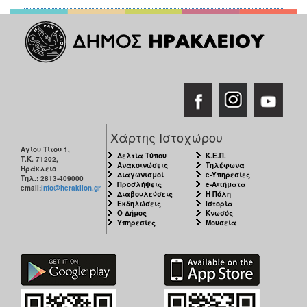
Χάρτης Ιστοχώρου
Αγίου Τίτου 1,
Δελτία Τύπου
Κ.Ε.Π.
Τ.Κ. 71202,
Ανακοινώσεις
Τηλέφωνα
Ηράκλειο
Διαγωνισμοί
e-Υπηρεσίες
Τηλ.: 2813-409000
Προσλήψεις
e-Αιτήματα
email:
info@heraklion.gr
Διαβουλεύσεις
Η Πόλη
Εκδηλώσεις
Ιστορία
Ο Δήμος
Κνωσός
Υπηρεσίες
Μουσεία