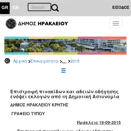
GR
EN
ΕΙΣΟΔΟΣ
ΕΠΙΚΑΙΡΟΤΗΤΑ
Toggle
navigati
Δελτία
Τύπου
Αρχείο
2026
...
Αρχική
Επικαιρότητα
2015
2025
2024
2023
2022
Επιστροφή πινακίδων και αδειών οδήγησης
ενόψει εκλογών από τη Δημοτική Αστυνομία
2021
ΔΗΜΟΣ ΗΡΑΚΛΕΙΟΥ ΚΡΗΤΗΣ
2020
ΓΡΑΦΕΙΟ ΤΥΠΟΥ
2019
Ηράκλειο 18-09-2015
2018
Επιστροφή πινακίδων και αδειών οδήγησης