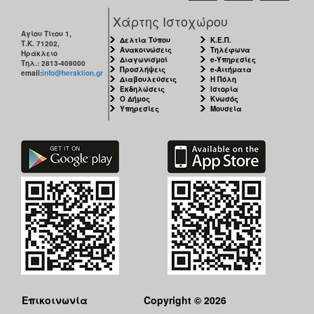
Χάρτης Ιστοχώρου
Αγίου Τίτου 1,
Δελτία Τύπου
Κ.Ε.Π.
Τ.Κ. 71202,
Ανακοινώσεις
Τηλέφωνα
Ηράκλειο
Διαγωνισμοί
e-Υπηρεσίες
Τηλ.: 2813-409000
Προσλήψεις
e-Αιτήματα
email:
info@heraklion.gr
Διαβουλεύσεις
Η Πόλη
Εκδηλώσεις
Ιστορία
Ο Δήμος
Κνωσός
Υπηρεσίες
Μουσεία
Επικοινωνία
Copyright © 2026