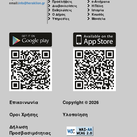
Προσλήψεις
e-Αιτήματα
email:
info@heraklion.gr
Διαβουλεύσεις
Η Πόλη
Εκδηλώσεις
Ιστορία
Ο Δήμος
Κνωσός
Υπηρεσίες
Μουσεία
Επικοινωνία
Copyright © 2026
Όροι Χρήσης
Υλοποίηση
Δήλωση
Προσβασιμότητας