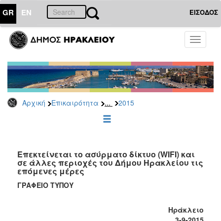
GR
EN
ΕΙΣΟΔΟΣ
ΕΠΙΚΑΙΡΟΤΗΤΑ
Toggle
navigati
Δελτία
Τύπου
Αρχείο
2026
...
Αρχική
Επικαιρότητα
2015
2025
2024
2023
2022
Επεκτείνεται το ασύρματο δίκτυο (WIFI) και
σε άλλες περιοχές του Δήμου Ηρακλείου τις
2021
επόμενες μέρες
2020
ΓΡΑΦΕΙΟ ΤΥΠΟΥ
2019
Ηράκλειο
2018
3-9-2015