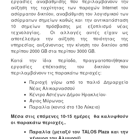
εργασίες αναβάθμισης που περιλαμβάνουν την
αύξηση της ταχύτητας των παροχών Internet του
ασύρματου δικτύου, αναβάθμιση του λογισμικού των
ασύρματων σημείων καθώς και την αντικατάσταση
10 σημείων πρόσβασης με εξοπλισμό νέας
τεχνολογίας. Οι αλλαγές αυτές είχαν ως
αποτέλεσμα την αύξηση της ποιότητας της
υπηρεσίας αυξάνοντας την κίνηση του δικτύου από
περίπου 2000 GB στα περίπου 3000 GB.
Κατά την ίδια περίοδο, πραγματοποιήθηκαν
εργασίες επέκτασης του δικτύου που
περιλαμβάνουν τις παρακάτω περιοχές:
Περιοχή γύρω από το παλιό Δημαρχείο
Νέας Αλικαρνασσού
Κέντρο Αστέγων Δήμου Ηρακλείου·
Άγιος Μύρωνας
Παραλία (κοντά στο 13ο Λύκειο)
Μέσα στις επόμενες 10-15 ημέρες θα καλυφθούν
οι παρακάτω περιοχές..
Παραλία (μεταξύ του TALOS Plaza και την
γέφυρα του Αλμυρού)