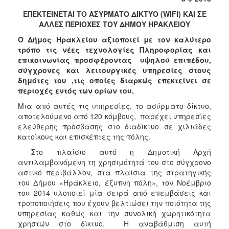
2017
ΕΠΕΚΤΕΙΝΕΤΑΙ ΤΟ ΑΣΥΡΜΑΤΟ ΔΙΚΤΥΟ (
WIFI
)
KAI
ΣΕ
2016
ΑΛΛΕΣ ΠΕΡΙΟΧΕΣ ΤΟΥ ΔΗΜΟΥ ΗΡΑΚΛΕΙΟΥ
2015
Ο Δήμος Ηρακλείου αξιοποιεί με τον καλύτερο
τρόπο τις νέες τεχνολογίες Πληροφορίας και
2013
επικοινωνίας προσφέροντας υψηλού επιπέδου,
2012
σύγχρονες και λειτουργικές υπηρεσίες στους
δημότες του ,τις οποίες διαρκώς επεκτείνει σε
2011
περιοχές εντός των ορίων του.
2010
Μια από αυτές τις υπηρεσίες, το ασύρματο δίκτυο,
2006
αποτελούμενο από 120 κόμβους, παρέχει υπηρεσίες
ελεύθερης πρόσβασης στο διαδίκτυο σε χιλιάδες
κατοίκους και επισκέπτες της πόλης.
Στο πλαίσιο αυτό η Δημοτική Αρχή
αντιλαμβανόμενη τη χρησιμότητά του στο σύγχρονο
ΔΗΜΟΤΗΣ
αστικό περιβάλλον, στα πλαίσια της στρατηγικής
του Δήμου «Ηράκλειο, έξυπνη πόλη», τον Νοέμβριο
ΕΠΙΣΚΕΠΤΗΣ
του 2014 υλοποιεί μία σειρά από επεμβάσεις και
τροποποιήσεις που έχουν βελτιώσει την ποιότητα της
ΗΡΑΚΛΕΙΟ
υπηρεσίας καθώς και την συνολική χωρητικότητα
ΓΙΑ...
χρηστών στο δίκτυο. Η αναβάθμιση αυτή