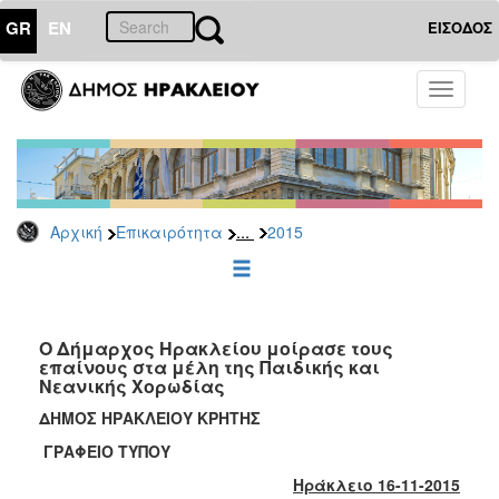
GR
EN
ΕΙΣΟΔΟΣ
ΕΠΙΚΑΙΡΟΤΗΤΑ
Toggle
navigati
Δελτία
Τύπου
Αρχείο
2026
...
Αρχική
Επικαιρότητα
2015
2025
2024
2023
2022
Ο Δήμαρχος Ηρακλείου μοίρασε τους
επαίνους στα μέλη της Παιδικής και
2021
Νεανικής Χορωδίας
2020
ΔΗΜΟΣ ΗΡΑΚΛΕΙΟΥ ΚΡΗΤΗΣ
2019
ΓΡΑΦΕΙΟ ΤΥΠΟΥ
2018
Ηράκλειο 16-11-2015