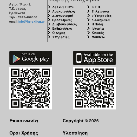
Αγίου Τίτου 1,
Δελτία Τύπου
Κ.Ε.Π.
Τ.Κ. 71202,
Ανακοινώσεις
Τηλέφωνα
Ηράκλειο
Διαγωνισμοί
e-Υπηρεσίες
Τηλ.: 2813-409000
Προσλήψεις
e-Αιτήματα
email:
info@heraklion.gr
Διαβουλεύσεις
Η Πόλη
Εκδηλώσεις
Ιστορία
Ο Δήμος
Κνωσός
Υπηρεσίες
Μουσεία
Επικοινωνία
Copyright © 2026
Όροι Χρήσης
Υλοποίηση