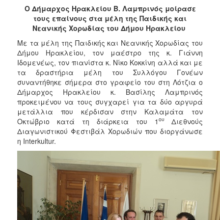
2017
Ο Δήμαρχος Ηρακλείου Β. Λαμπρινός μοίρασε
τους επαίνους στα μέλη της Παιδικής και
2016
Νεανικής Χορωδίας του Δήμου Ηρακλείου
2015
Με τα μέλη της Παιδικής και Νεανικής Χορωδίας του
2013
Δήμου Ηρακλείου, τον μαέστρο της κ. Γιάννη
Ιδομενέως, τον πιανίστα κ. Νίκο Κοκκίνη αλλά και με
2012
τα δραστήρια μέλη του Συλλόγου Γονέων
2011
συναντήθηκε σήμερα στο γραφείο του στη Λότζια ο
Δήμαρχος Ηρακλείου κ. Βασίλης Λαμπρινός
2010
προκειμένου να τους συγχαρεί για τα δύο αργυρά
2006
μετάλλια που κέρδισαν στην Καλαμάτα τον
ου
Οκτώβριο κατά τη διάρκεια του 1
Διεθνούς
Διαγωνιστικού Φεστιβάλ Χορωδιών που διοργάνωσε
η Interkultur.
ΔΗΜΟΤΗΣ
ΕΠΙΣΚΕΠΤΗΣ
ΗΡΑΚΛΕΙΟ
ΓΙΑ...