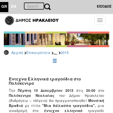
GR
EN
ΕΙΣΟΔΟΣ
ΕΠΙΚΑΙΡΟΤΗΤΑ
Toggle
navigati
Δελτία
Τύπου
Αρχείο
2026
...
Αρχική
Επικαιρότητα
2015
2025
2024
2023
2022
Έντεχνα Ελληνικά τραγούδια στο
Πολύκεντρο
2021
Την
Πέμπτη 10 Δεκεμβρίου 2015
στις
20:00
στο
2020
Πολύκεντρο
Νεολαίας
του Δήμου Ηρακλείου
(Ανδρόγεω – ισόγειο) θα πραγματοποιηθεί
Μουσική
2019
Βραδιά
με τίτλο
"Μια θάλασσα τραγούδια",
μια
2018
αναδρομή στο
έντεχνο ελληνικό
τραγούδι