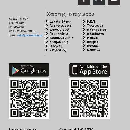
Χάρτης Ιστοχώρου
Αγίου Τίτου 1,
Δελτία Τύπου
Κ.Ε.Π.
Τ.Κ. 71202,
Ανακοινώσεις
Τηλέφωνα
Ηράκλειο
Διαγωνισμοί
e-Υπηρεσίες
Τηλ.: 2813-409000
Προσλήψεις
e-Αιτήματα
email:
info@heraklion.gr
Διαβουλεύσεις
Η Πόλη
Εκδηλώσεις
Ιστορία
Ο Δήμος
Κνωσός
Υπηρεσίες
Μουσεία
Επικοινωνία
Copyright © 2026