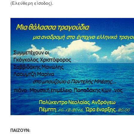
(Ελεύθερη είσοδος).
2017
2016
2015
2013
2012
2011
2010
2006
ΔΗΜΟΤΗΣ
ΕΠΙΣΚΕΠΤΗΣ
ΗΡΑΚΛΕΙΟ
ΓΙΑ...
ΠΑΙΖΟΥΝ: