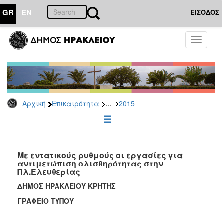
GR
EN
ΕΙΣΟΔΟΣ
ΕΠΙΚΑΙΡΟΤΗΤΑ
Toggle
navigati
Δελτία
Τύπου
Αρχείο
2026
...
Αρχική
Επικαιρότητα
2015
2025
2024
2023
2022
Με εντατικούς ρυθμούς οι εργασίες για
αντιμετώπιση ολισθηρότητας στην
2021
Πλ.Ελευθερίας
2020
ΔΗΜΟΣ ΗΡΑΚΛΕΙΟΥ ΚΡΗΤΗΣ
2019
ΓΡΑΦΕΙΟ ΤΥΠΟΥ
2018