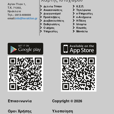
Αγίου Τίτου 1,
Δελτία Τύπου
Κ.Ε.Π.
Τ.Κ. 71202,
Ανακοινώσεις
Τηλέφωνα
Ηράκλειο
Διαγωνισμοί
e-Υπηρεσίες
Τηλ.: 2813-409000
Προσλήψεις
e-Αιτήματα
email:
info@heraklion.gr
Διαβουλεύσεις
Η Πόλη
Εκδηλώσεις
Ιστορία
Ο Δήμος
Κνωσός
Υπηρεσίες
Μουσεία
Επικοινωνία
Copyright © 2026
Όροι Χρήσης
Υλοποίηση