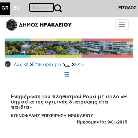
GR
EN
ΕΙΣΟΔΟΣ
ΕΠΙΚΑΙΡΟΤΗΤΑ
Toggle
navigati
Δελτία
Τύπου
Αρχείο
2026
...
Αρχική
Επικαιρότητα
2015
2025
2024
2023
2022
Eνημέρωση του πληθυσμού Ρομά με τίτλο «Η
σημασία της υγιεινής διατροφής στα
2021
παιδιά»
2020
ΚΟΙΝΩΦΕΛΗΣ ΕΠΙΧΕΙΡΗΣΗ ΗΡΑΚΛΕΙΟΥ
Ημερομηνία: 9/01/2015
2019
2018