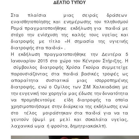
ΔΕΛΤΙΟ ΤΥΠΟΥ
2017
2016
Στα πλαίσια μιας σειράς δράσεων
ευαισθητοποίησης και ενημέρωσης του πληθυσμού
2015
Ρομά πραγματοποιήθηκε εκδήλωση για παιδιά με
2013
στόχο την ενίσχυση της καλής τους υγείας και
διατροφής με τίτλο «Η σημασία της υγιεινής
2012
διατροφής στα παιδιά» .
2011
Η εκδήλωση πραγματοποιήθηκε την Δευτέρα 5
2010
Ιανουαρίου 2015 στο χώρο του Κέντρου Στήριξης. Η
σύμβουλος διατροφής Χρύσα Γκούρα συμμετείχε
2006
παρουσιάζοντας στα παιδιά βασικές τροφές ως
απαραίτητα συστατικά μιας ισορροπημένης
διατροφής, ενώ ο Ομίλος των Σ\Μ Χαλκιαδάκη με
την ευγενική του χορηγία μας έδωσε την δυνατότητα
ΔΗΜΟΤΗΣ
να προμηθευτούμε είδη διατροφής τα οποία
χρησιμοποιήσαμε στην διάρκεια της εκδήλωσης ενώ
στο τέλος μοιράστηκαν στα παιδιά για να τα
ΕΠΙΣΚΕΠΤΗΣ
γευτούν (ψωμί με μελί και σοκολάτα υγείας,
λαχανικά ωμα ή φρούτα, δημητριακάκλπ).
ΗΡΑΚΛΕΙΟ
ΓΙΑ...