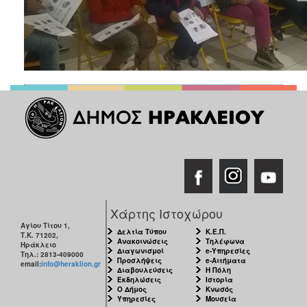
Χάρτης Ιστοχώρου
Αγίου Τίτου 1,
Δελτία Τύπου
Κ.Ε.Π.
Τ.Κ. 71202,
Ανακοινώσεις
Τηλέφωνα
Ηράκλειο
Διαγωνισμοί
e-Υπηρεσίες
Τηλ.: 2813-409000
Προσλήψεις
e-Αιτήματα
email:
info@heraklion.gr
Διαβουλεύσεις
Η Πόλη
Εκδηλώσεις
Ιστορία
Ο Δήμος
Κνωσός
Υπηρεσίες
Μουσεία