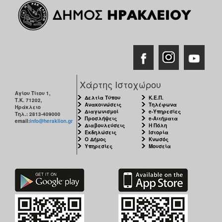
Χάρτης Ιστοχώρου
Αγίου Τίτου 1,
Δελτία Τύπου
Κ.Ε.Π.
Τ.Κ. 71202,
Ανακοινώσεις
Τηλέφωνα
Ηράκλειο
Διαγωνισμοί
e-Υπηρεσίες
Τηλ.: 2813-409000
Προσλήψεις
e-Αιτήματα
email:
info@heraklion.gr
Διαβουλεύσεις
Η Πόλη
Εκδηλώσεις
Ιστορία
Ο Δήμος
Κνωσός
Υπηρεσίες
Μουσεία