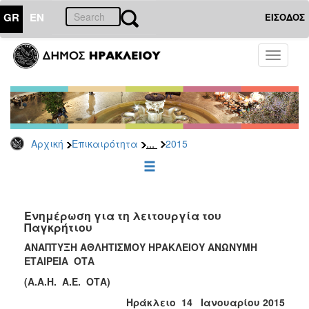
GR
EN
ΕΙΣΟΔΟΣ
ΕΠΙΚΑΙΡΟΤΗΤΑ
Toggle
navigati
Δελτία
Τύπου
Αρχείο
2026
...
Αρχική
Επικαιρότητα
2015
2025
2024
2023
2022
Ενημέρωση για τη λειτουργία του
Παγκρήτιου
2021
ΑΝΑΠΤΥΞΗ ΑΘΛΗΤΙΣΜΟΥ ΗΡΑΚΛΕΙΟΥ ΑΝΩΝΥΜΗ
2020
ΕΤΑΙΡΕΙΑ ΟΤΑ
2019
(Α.Α.Η. Α.Ε. ΟΤΑ)
2018
Ηράκλειο 14 Ιανουαρίου 2015