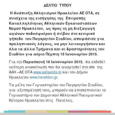
2017
ΔΕΛΤΙΟ ΤΥΠΟΥ
2016
Η Ανάπτυξη Αθλητισμού Ηρακλείου ΑΕ ΟΤΑ, σε
συνέχεια της εισήγησης της Επιτροπής
2015
Καταλληλότητας Αθλητικών Εγκαταστάσεων
2013
Νομού Ηρακλείου, ως προς τη μη διεξαγωγή
αγώνων ποδοσφαίρου ή στίβου στο κεντρικό
2012
γήπεδο του Παγκρητίου Σταδίου, αποφάσισε για
2011
προληπτικούς λόγους, να μην λειτουργήσουν και
όλα τα άλλα Τμήματα και οι δραστηριότητες του
2010
Σταδίου για αύριο Πέμπτη 15 Ιανουαρίου 2015.
2006
Για την
Παρασκευή 16 Ιανουαρίου 2015
, θα εκδοθεί
νεότερη ανακοίνωση που θα αναρτηθεί στο site της
ΑΑΗ –ΑΕ ΟΤΑ
www.aahaeota.gr
και του Δήμου
Ηρακλείου
www.heraklion.gr
.
ΔΗΜΟΤΗΣ
Τα μέλη του Γυμναστηρίου του Παγκρητίου Σταδίου,
για εξυπηρέτησή τους, μπορούν να επισκέπτονται το
ΕΠΙΣΚΕΠΤΗΣ
Γυμναστήριο του Δημοτικού Αθλητικού Πνευματικού
Κέντρου Ηρακλείου στις Πατέλες.
ΗΡΑΚΛΕΙΟ
ΓΙΑ...