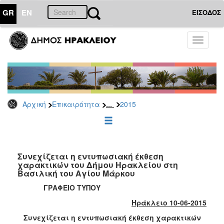
GR
EN
ΕΙΣΟΔΟΣ
ΕΠΙΚΑΙΡΟΤΗΤΑ
Toggle
navigati
Δελτία
Τύπου
Αρχείο
2026
...
Αρχική
Επικαιρότητα
2015
2025
2024
2023
2022
Συνεχίζεται η εντυπωσιακή έκθεση
χαρακτικών του Δήμου Ηρακλείου στη
2021
Βασιλική του Αγίου Μάρκου
2020
ΓΡΑΦΕΙΟ ΤΥΠΟΥ
2019
Ηράκλειο 10-06-2015
2018
Συνεχίζεται η εντυπωσιακή έκθεση χαρακτικών