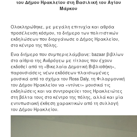
του Δήμου Ηρακλείου στη Βασιλική του Αγίου
2017
Μάρκου
2016
2015
Ολοκληρώθηκε, με μεγάλη επιτυχία και αθρόα
2013
προσέλευση κόσμου, το διήμερο των πολιτιστικών
εκδηλώσεων που διοργάνωσε ο Δήμος Ηρακλείου,
2012
στο κέντρο της πόλης.
2011
Ένα διήμερο που συμπεριελάμβανε: bazaar βιβλίων
2010
στο αίθριο της Ανδρόγεω με τίτλους που έχουν
εκδοθεί από τη «Βικελαία Δημοτική Βιβλιοθήκη»,
2006
παρουσιάσεις νέων εκδόσεων πλαισιωμένες
μουσικά από το σχήμα του Ross Daly, τη Φιλαρμονική
του Δήμου Ηρακλείου να «ντύνει» μουσικά τις
εκδηλώσεις και να συντροφεύει τους Ηρακλειώτες
στη βόλτα τους στο κέντρο της πόλης, αλλά και μία
ΔΗΜΟΤΗΣ
εντυπωσιακή έκθεση χαρακτικών από τη συλλογή
του Δήμου Ηρακλείου.
ΕΠΙΣΚΕΠΤΗΣ
ΗΡΑΚΛΕΙΟ
ΓΙΑ...