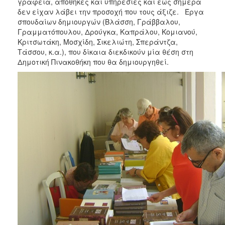
γραφεία, αποθήκες και υπηρεσίες και έως σήμερα
δεν είχαν λάβει την προσοχή που τους άξιζε. Έργα
σπουδαίων δημιουργών (Βλάσση, Γράββαλου,
Γραμματόπουλου, Δρούγκα, Καπράλου, Κομιανού,
Κριτσωτάκη, Μοσχίδη, Σικελιώτη, Σπεράντζα,
Τάσσου, κ.α.), που δίκαια διεκδικούν μία θέση στη
Δημοτική Πινακοθήκη που θα δημιουργηθεί.