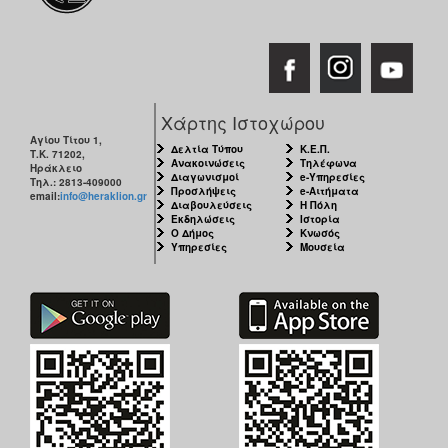
Χάρτης Ιστοχώρου
Αγίου Τίτου 1,
Δελτία Τύπου
Κ.Ε.Π.
Τ.Κ. 71202,
Ανακοινώσεις
Τηλέφωνα
Ηράκλειο
Διαγωνισμοί
e-Υπηρεσίες
Τηλ.: 2813-409000
Προσλήψεις
e-Αιτήματα
email:
info@heraklion.gr
Διαβουλεύσεις
Η Πόλη
Εκδηλώσεις
Ιστορία
Ο Δήμος
Κνωσός
Υπηρεσίες
Μουσεία