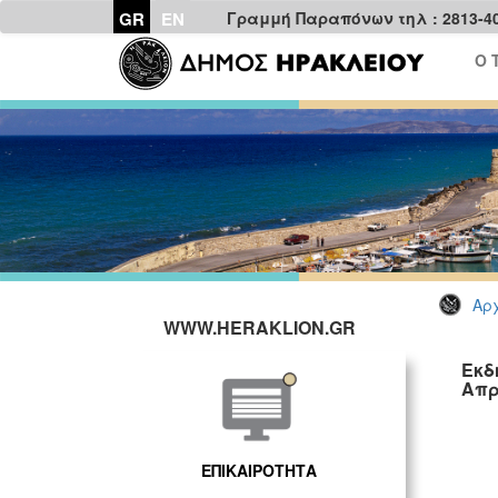
GR
EN
Γραμμή Παραπόνων τηλ : 2813-4
Ο 
Αρχ
WWW.HERAKLION.GR
Εκδ
Απρ
ΓΡ
ΕΠΙΚΑΙΡΟΤΗΤΑ