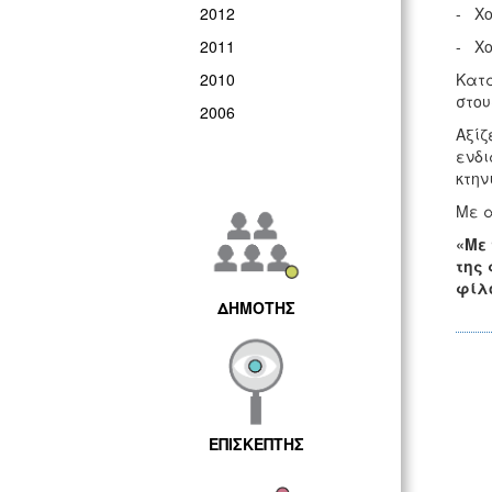
2012
- Χο
2011
- Χο
2010
Κατά
στου
2006
Αξίζ
ενδι
κτην
Με α
«Με 
της 
φίλο
ΔΗΜΟΤΗΣ
ΕΠΙΣΚΕΠΤΗΣ