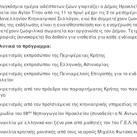
παγκόσμια ημέρα αδέσποτων ζώων γιορτάζει ο Δήμος Ηρακλείο
εία του Αγίου Τίτου από τις 11 το πρωί μέχρι τις 3 το μεσημέ
Πανελληνίου Κτηνιατρικού Συλλόγου, ενώ θα συμμετέχουν ζωο
ός της εκδήλωσης είναι η ευαισθητοποίηση και η ενημέρωση του
ετέχουν ζωοφιλικά σωματεία και οργανώσεις του Δήμου. Τετρ
ροφιάς (κυνοκομείο) θα δοθούν για υιοθεσία για κάθε ενδιαφ
λυτικά το πρόγραμμα:
ιρετισμός εκπροσώπου της Περιφέρειας Κρήτης
ιρετισμός εκπροσώπου της Ελληνικής Αστυνομίας
ιρετισμός εκπροσώπου της Πενταμελούς Επιτροπής για το ενδ
κλείου
ιρετισμός από τον πρόεδρο του παραρτήματος Κρήτης του παν
ργο
ιρετισμός από τον προϊστάμενο της κτηνιατρικής υπηρεσίας 
ου
ρωδία του 58
Νηπιαγωγείου Ηρακλείου (συνοδεύει ο Ν. Αντω
ναυλία με ελληνικό και ξένο ροκ από μαθητές του 1ου Γ.Ε.Λ. 
ναυλία κρητικής μουσικής από τους νεαρούς Μιχάλη Φωτάκη 