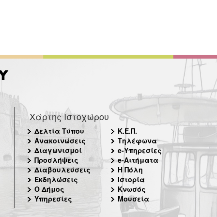
Χάρτης Ιστοχώρου
Δελτία Τύπου
Κ.Ε.Π.
Ανακοινώσεις
Τηλέφωνα
Διαγωνισμοί
e-Υπηρεσίες
Προσλήψεις
e-Αιτήματα
Διαβουλεύσεις
Η Πόλη
Εκδηλώσεις
Ιστορία
Ο Δήμος
Κνωσός
Υπηρεσίες
Μουσεία