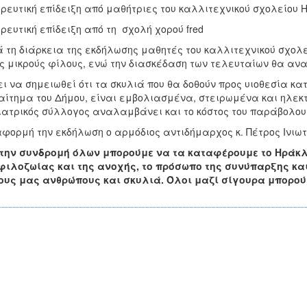
ρευτική επίδειξη από μαθήτριες του καλλιτεχνικού σχολείου 
ρευτική επίδειξη από τη σχολή χορού fred
 τη διάρκεια της εκδήλωσης μαθητές του καλλιτεχνικού σχολ
ς μικρούς φίλους, ενώ την διασκέδαση των τελευταίων θα αν
ει να σημειωθεί ότι τα σκυλιά που θα δοθούν προς υιοθεσία κα
αίτημα του Δήμου, είναι εμβολιασμένα, στειρωμένα και ηλεκτ
ιατρικός σύλλογος αναλαμβάνει και το κόστος του παράβολου
φορμή την εκδήλωση ο αρμόδιος αντιδήμαρχος κ. Πέτρος Ινιω
την συνδρομή όλων μπορούμε να τα καταφέρουμε το Ηράκλε
φιλοζωίας και της ανοχής, το πρόσωπο της συνύπαρξης κα
υς μας ανθρώπους και σκυλιά. Όλοι μαζί σίγουρα μπορούμ