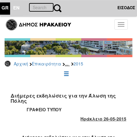
GR
EN
ΕΙΣΟΔΟΣ
ΕΠΙΚΑΙΡΟΤΗΤΑ
Toggle
navigati
Δελτία
Τύπου
Αρχείο
2026
...
Αρχική
Επικαιρότητα
2015
2025
2024
2023
2022
Διήμερες εκδηλώσεις για την Άλωση της
Πόλης
2021
ΓΡΑΦΕΙΟ ΤΥΠΟΥ
2020
Ηράκλειο 26-05-2015
2019
2018
Διήμερες εκδηλώσεις για την Άλωση της