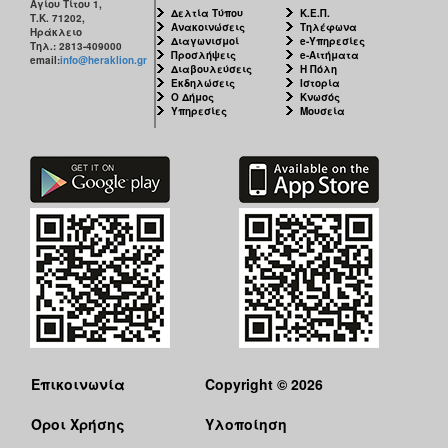
Αγίου Τίτου 1,
Δελτία Τύπου
Κ.Ε.Π.
Τ.Κ. 71202,
Ανακοινώσεις
Τηλέφωνα
Ηράκλειο
Διαγωνισμοί
e-Υπηρεσίες
Τηλ.: 2813-409000
Προσλήψεις
e-Αιτήματα
email:
info@heraklion.gr
Διαβουλεύσεις
Η Πόλη
Εκδηλώσεις
Ιστορία
Ο Δήμος
Κνωσός
Υπηρεσίες
Μουσεία
Επικοινωνία
Copyright © 2026
Όροι Χρήσης
Υλοποίηση