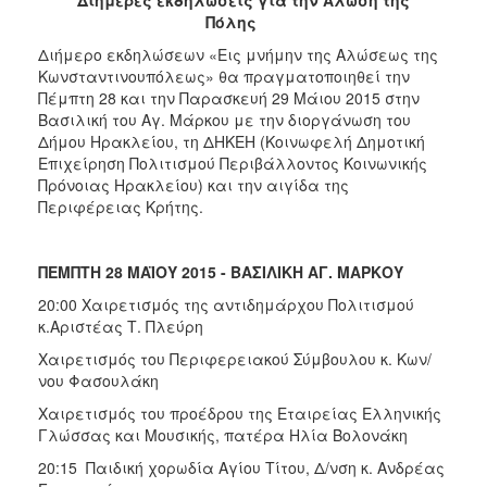
2017
Πόλης
2016
Διήμερο εκδηλώσεων «Εις μνήμην της Αλώσεως της
Κωνσταντινουπόλεως» θα πραγματοποιηθεί την
2015
Πέμπτη 28 και την Παρασκευή 29 Μάιου 2015 στην
2013
Βασιλική του Αγ. Μάρκου με την διοργάνωση του
Δήμου Ηρακλείου, τη ΔΗΚΕΗ (Κοινωφελή Δημοτική
2012
Επιχείρηση Πολιτισμού Περιβάλλοντος Κοινωνικής
2011
Πρόνοιας Ηρακλείου) και την αιγίδα της
Περιφέρειας Κρήτης.
2010
2006
ΠΕΜΠΤΗ 28 ΜΑΪΟΥ 2015 - ΒΑΣΙΛΙΚΗ ΑΓ. ΜΑΡΚΟΥ
20:00 Χαιρετισμός της αντιδημάρχου Πολιτισμού
κ.Αριστέας Τ. Πλεύρη
ΔΗΜΟΤΗΣ
Χαιρετισμός του Περιφερειακού Σύμβουλου κ. Κων/
νου Φασουλάκη
ΕΠΙΣΚΕΠΤΗΣ
Χαιρετισμός του προέδρου της Εταιρείας Ελληνικής
Γλώσσας και Μουσικής, πατέρα Ηλία Βολονάκη
ΗΡΑΚΛΕΙΟ
ΓΙΑ...
20:15 Παιδική χορωδία Αγίου Τίτου, Δ/νση κ. Ανδρέας