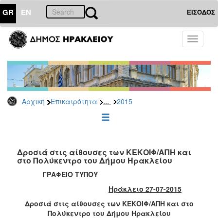
GR
EN
ΕΙΣΟΔΟΣ
ΕΠΙΚΑΙΡΟΤΗΤΑ
Toggle
navigati
Δελτία
Τύπου
Αρχείο
2026
...
Αρχική
Επικαιρότητα
2015
2025
2024
2023
2022
Δροσιά στις αίθουσες των ΚΕΚΟΙΦ/ΑΠΗ και
στο Πολύκεντρο του Δήμου Ηρακλείου
2021
ΓΡΑΦΕΙΟ ΤΥΠΟΥ
2020
Ηράκλειο 27-07-2015
2019
Δροσιά στις αίθουσες των ΚΕΚΟΙΦ/ΑΠΗ και στο
2018
Πολύκεντρο του Δήμου Ηρακλείου