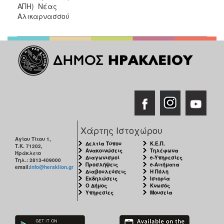
ΑΠΗ) Νέας
Αλικαρνασσού
Χάρτης Ιστοχώρου
Αγίου Τίτου 1,
Δελτία Τύπου
Κ.Ε.Π.
Τ.Κ. 71202,
Ανακοινώσεις
Τηλέφωνα
Ηράκλειο
Διαγωνισμοί
e-Υπηρεσίες
Τηλ.: 2813-409000
Προσλήψεις
e-Αιτήματα
email:
info@heraklion.gr
Διαβουλεύσεις
Η Πόλη
Εκδηλώσεις
Ιστορία
Ο Δήμος
Κνωσός
Υπηρεσίες
Μουσεία