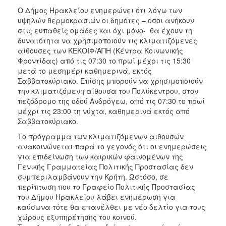
2017
Ο Δήμος Ηρακλείου ενημερώνει ότι λόγω των
υψηλών θερμοκρασιών οι δημότες – όσοι ανήκουν
2016
στις ευπαθείς ομάδες και όχι μόνο- θα έχουν τη
2015
δυνατότητα να χρησιμοποιούν τις κλιματιζόμενες
αίθουσες των ΚΕΚΟΙΦ/ΑΠΗ (Κέντρα Κοινωνικής
2013
Φροντίδας) από τις 07:30 το πρωί μέχρι τις 15:30
2012
μετά το μεσημέρι καθημερινά, εκτός
Σαββατοκύριακο. Επίσης μπορούν να χρησιμοποιούν
2011
την κλιματιζόμενη αίθουσα του Πολύκεντρου, στον
2010
πεζόδρομο της οδού Ανδρόγεω, από τις 07:30 το πρωί
μέχρι τις 23:00 τη νύχτα, καθημερινά εκτός από
2006
Σαββατοκύριακο.
Το πρόγραμμα των κλιματιζόμενων αιθουσών
ανακοινώνεται παρά το γεγονός ότι οι ενημερώσεις
για επιδείνωση των καιρικών φαινομένων της
ΔΗΜΟΤΗΣ
Γενικής Γραμματείας Πολιτικής Προστασίας δεν
συμπεριλαμβάνουν την Κρήτη. Ωστόσο, σε
ΕΠΙΣΚΕΠΤΗΣ
περίπτωση που το Γραφείο Πολιτικής Προστασίας
του Δήμου Ηρακλείου λάβει ενημέρωση για
καύσωνα τότε θα επανέλθει με νέο δελτίο για τους
ΗΡΑΚΛΕΙΟ
ΓΙΑ...
χώρους εξυπηρέτησης του κοινού.