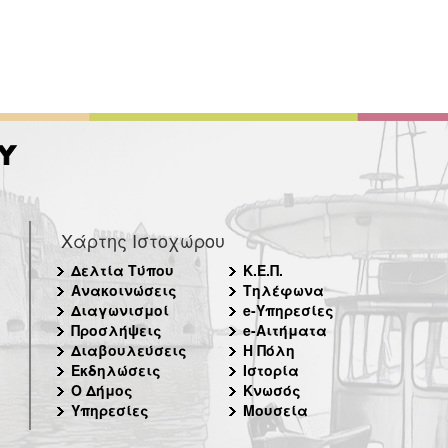
Χάρτης Ιστοχώρου
Δελτία Τύπου
Κ.Ε.Π.
Ανακοινώσεις
Τηλέφωνα
Διαγωνισμοί
e-Υπηρεσίες
Προσλήψεις
e-Αιτήματα
Διαβουλεύσεις
Η Πόλη
Εκδηλώσεις
Ιστορία
Ο Δήμος
Κνωσός
Υπηρεσίες
Μουσεία