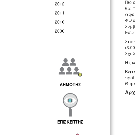
Πιο 
2012
θα π
2011
αφορ
Φιλ
2010
Συμβ
2006
Εσωτ
Στα 
(3.0
Σχολ
Η εκ
Κατ
προϊ
Θυμά
ΔΗΜΟΤΗΣ
Αρχ
ΕΠΙΣΚΕΠΤΗΣ