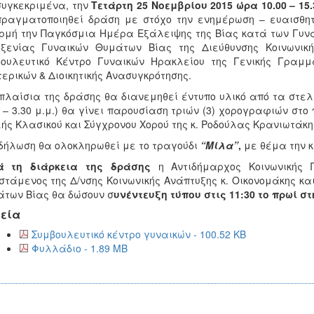
συγκεκριμένα, την
Τετάρτη 25 Νοεμβρίου 2015
ώρα 10.00 – 15
ραγματοποιηθεί δράση με στόχο την ενημέρωση – ευαισθητο
μή την Παγκόσμια Ημέρα Εξάλειψης της Βίας κατά των Γυνα
οξενίας Γυναικών Θυμάτων Βίας της Διεύθυνσης Κοινωνικ
ουλευτικό Κέντρο Γυναικών Ηρακλείου της Γενικής Γραμμ
ερικών & Διοικητικής Ανασυγκρότησης.
πλαίσια της δράσης θα διανεμηθεί έντυπο υλικό από τα στελέχ
0 – 3.30 μ.μ.) θα γίνει παρουσίαση τριών (3) χορογραφιών στ
ής Κλασικού και Σύγχρονου Χορού
της κ. Ροδούλας Κρανιωτάκη
δήλωση θα ολοκληρωθεί με το τραγούδι
“Μίλα”
,
με θέμα την κ
ά τη διάρκεια της δράσης
η Αντιδήμαρχος Κοινωνικής Π
στάμενος της Δ/νσης Κοινωνικής Ανάπτυξης κ. Οικονομάκης κ
των Βίας θα δώσουν σ
υνέντευξη τύπου
στις 11:30 το πρωί σ
εία
Συμβουλευτικό κέντρο γυναικών - 100.52 KB
Φυλλάδιο - 1.89 MB