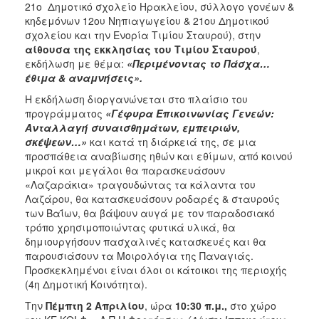
21ο Δημοτικό σχολείο Ηρακλείου, σύλλογο γονέων &
κηδεμόνων 12ου Νηπιαγωγείου & 21ου Δημοτικού
σχολείου και την Ενορία Τιμίου Σταυρού), στην
αίθουσα της εκκλησίας του Τιμίου Σταυρού
,
εκδήλωση με θέμα:
«Περιμένοντας το Πάσχα…
έθιμα & αναμνήσεις».
Η εκδήλωση διοργανώνεται στο πλαίσιο του
προγράμματος
«Γέφυρα Επικοινωνίας Γενεών:
Ανταλλαγή συναισθημάτων, εμπειριών,
σκέψεων…»
και κατά τη διάρκειά της, σε μια
προσπάθεια αναβίωσης ηθών και εθίμων, από κοινού
μικροί και μεγάλοι θα παρασκευάσουν
«Λαζαράκια» τραγουδώντας τα κάλαντα του
Λαζάρου, θα κατασκευάσουν ροδαρές & σταυρούς
των Βαΐων, θα βάψουν αυγά με τον παραδοσιακό
τρόπο χρησιμοποιώντας φυτικά υλικά, θα
δημιουργήσουν πασχαλινές κατασκευές και θα
παρουσιάσουν τα Μοιρολόγια της Παναγιάς.
Προσκεκλημένοι είναι όλοι οι κάτοικοι της περιοχής
(4η Δημοτική Κοινότητα).
Την
Πέμπτη 2 Απριλίου
, ώρα
10:30 π.μ.,
στο χώρο