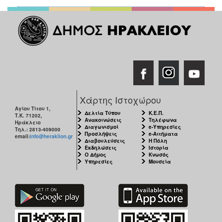
Χάρτης Ιστοχώρου
Αγίου Τίτου 1,
Δελτία Τύπου
Κ.Ε.Π.
Τ.Κ. 71202,
Ανακοινώσεις
Τηλέφωνα
Ηράκλειο
Διαγωνισμοί
e-Υπηρεσίες
Τηλ.: 2813-409000
Προσλήψεις
e-Αιτήματα
email:
info@heraklion.gr
Διαβουλεύσεις
Η Πόλη
Εκδηλώσεις
Ιστορία
Ο Δήμος
Κνωσός
Υπηρεσίες
Μουσεία