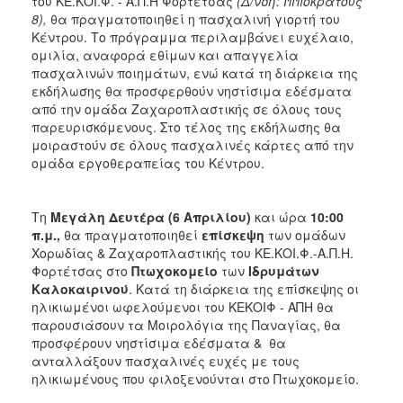
του ΚΕ.ΚΟΙ.Φ. - Α.Π.Η Φορτέτσας
(Δ/νση: Ιπποκράτους
8),
θα πραγματοποιηθεί η πασχαλινή γιορτή του
Κέντρου. Το πρόγραμμα περιλαμβάνει ευχέλαιο,
ομιλία, αναφορά εθίμων και απαγγελία
πασχαλινών ποιημάτων, ενώ κατά τη διάρκεια της
εκδήλωσης θα προσφερθούν νηστίσιμα εδέσματα
από την ομάδα Ζαχαροπλαστικής σε όλους τους
παρευρισκόμενους. Στο τέλος της εκδήλωσης θα
μοιραστούν σε όλους πασχαλινές κάρτες από την
ομάδα εργοθεραπείας του Κέντρου.
Τη
Μεγάλη
Δευτέρα (6 Απριλίου)
και ώρα
10:00
π.μ.,
θα πραγματοποιηθεί
επίσκεψη
των ομάδων
Χορωδίας & Ζαχαροπλαστικής του ΚΕ.ΚΟΙ.Φ.-Α.Π.Η.
Φορτέτσας στο
Πτωχοκομείο
των
Ιδρυμάτων
Καλοκαιρινού
. Κατά τη διάρκεια της επίσκεψης οι
ηλικιωμένοι ωφελούμενοι του ΚΕΚΟΙΦ - ΑΠΗ θα
παρουσιάσουν τα Μοιρολόγια της Παναγίας, θα
προσφέρουν νηστίσιμα εδέσματα & θα
ανταλλάξουν πασχαλινές ευχές με τους
ηλικιωμένους που φιλοξενούνται στο Πτωχοκομείο.