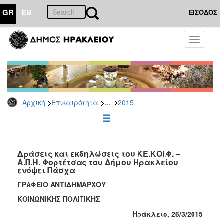
GR
EN
ΕΙΣΟΔΟΣ
ΕΠΙΚΑΙΡΟΤΗΤΑ
Toggle
navigati
Δελτία
Τύπου
Αρχείο
2026
...
Αρχική
Επικαιρότητα
2015
2025
2024
2023
2022
Δράσεις και εκδηλώσεις του ΚΕ.ΚΟΙ.Φ. –
Α.Π.Η. Φορτέτσας του Δήμου Ηρακλείου
2021
ενόψει Πάσχα
2020
ΓΡΑΦΕΙΟ ΑΝΤΙΔΗΜΑΡΧΟΥ
2019
ΚΟΙΝΩΝΙΚΗΣ ΠΟΛΙΤΙΚΗΣ
2018
Ηράκλειο, 26/3/2015