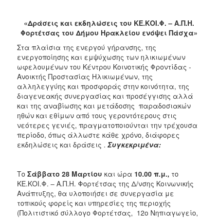
2017
2016
«Δράσεις και εκδηλώσεις του ΚΕ.ΚΟΙ.Φ. – Α.Π.Η.
Φορτέτσας του Δήμου Ηρακλείου ενόψει Πάσχα»
2015
Στα πλαίσια της ενεργού γήρανσης, της
2013
ενεργοποίησης και εμψύχωσης των ηλικιωμένων
2012
ωφελουμένων του Κέντρου Κοινοτικής Φροντίδας -
Ανοικτής Προστασίας Ηλικιωμένων, της
2011
αλληλεγγύης και προσφοράς στην κοινότητα, της
2010
διαγενεακής συνεργασίας και προσέγγισης αλλά
και της αναβίωσης και μετάδοσης παραδοσιακών
2006
ηθών και εθίμων από τους γεροντότερους στις
νεότερες γενιές, πραγματοποιούνται την τρέχουσα
περίοδο, όπως άλλωστε κάθε χρόνο, διάφορες
εκδηλώσεις και δράσεις .
Συγκεκριμένα:
ΔΗΜΟΤΗΣ
Το
Σάββατο 28 Μαρτίου
και ώρα
10.00 π.μ.,
το
ΕΠΙΣΚΕΠΤΗΣ
ΚΕ.ΚΟΙ.Φ. – Α.Π.Η. Φορτέτσας της Δ/νσης Κοινωνικής
Ανάπτυξης, θα υλοποιήσει σε συνεργασία με
ΗΡΑΚΛΕΙΟ
τοπικούς φορείς και υπηρεσίες της περιοχής
ΓΙΑ...
(Πολιτιστικό σύλλογο Φορτέτσας, 12ο Νηπιαγωγείο,