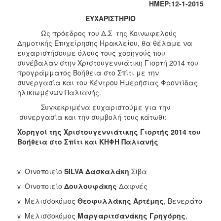
ΗΜΕΡ:12-1-2015
2017
ΕΥΧΑΡΙΣΤΗΡΙΟ
2016
Ως πρόεδρος του Δ.Σ της Κοινωφελούς
2015
Δημοτικής Επιχείρησης Ηρακλείου, θα θέλαμε να
2013
ευχαριστήσουμε όλους τους χορηγούς που
συνέβαλαν στην Χριστουγεννιάτικη Γιορτή 2014 του
2012
προγράμματος Βοήθεια στο Σπίτι με την
2011
συνεργασία και του Κέντρου Ημερήσιας Φροντίδας
ηλικιωμένων Παλιανής.
2010
Συγκεκριμένα ευχαριστούμε για την
2006
συνεργασία και την συμβολή τους κάτωθι:
Χορηγοί της Χριστουγεννιάτικης Γιορτής 2014 του
Βοήθεια στο Σπίτι και ΚΗΦΗ Παλιανής
ΔΗΜΟΤΗΣ
v Οινοποιείο
SILVA
Δασκαλάκη
Σίβα
ΕΠΙΣΚΕΠΤΗΣ
v Οινοποιείο
Δουλουφάκης
Δαφνές
v Μελισσοκόμος
Θεοφυλλάκης Αρτέμης
, Βενεράτο
ΗΡΑΚΛΕΙΟ
ΓΙΑ...
v Μελισσοκόμος
Μαργαριτσανάκης Γρηγόρης
,