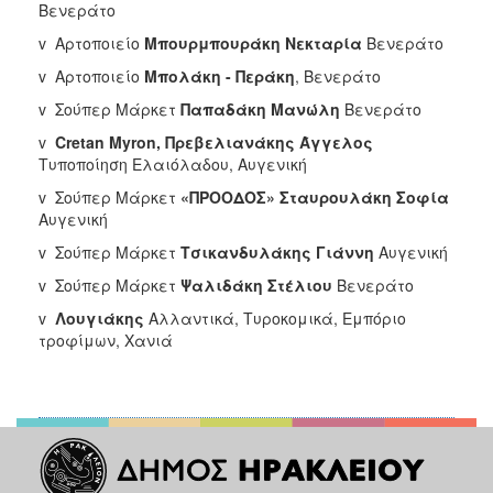
Βενεράτο
v Αρτοποιείο
Μπουρμπουράκη Νεκταρία
Βενεράτο
v Αρτοποιείο
Μπολάκη - Περάκη
, Βενεράτο
v Σούπερ Μάρκετ
Παπαδάκη
Μανώλη
Βενεράτο
v
Cretan
Myron
, Πρεβελιανάκης Άγγελος
Τυποποίηση Ελαιόλαδου, Αυγενική
v Σούπερ Μάρκετ
«ΠΡΟΟΔΟΣ» Σταυρουλάκη
Σοφία
Αυγενική
v Σούπερ Μάρκετ
Τσικανδυλάκης Γιάννη
Αυγενική
v Σούπερ Μάρκετ
Ψαλιδάκη Στέλιου
Βενεράτο
v
Λουγιάκης
Αλλαντικά, Τυροκομικά, Εμπόριο
τροφίμων, Χανιά