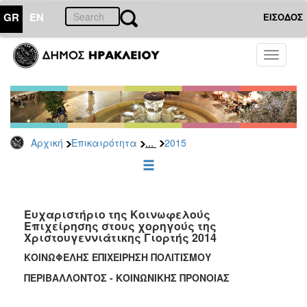
GR
EN
ΕΙΣΟΔΟΣ
ΕΠΙΚΑΙΡΟΤΗΤΑ
Toggle
navigati
Δελτία
Τύπου
Αρχείο
2026
...
Αρχική
Επικαιρότητα
2015
2025
2024
2023
2022
Ευχαριστήριο της Κοινωφελούς
Επιχείρησης στους χορηγούς της
2021
Χριστουγεννιάτικης Γιορτής 2014
2020
ΚΟΙΝΩΦΕΛΗΣ ΕΠΙΧΕΙΡΗΣΗ ΠΟΛΙΤΙΣΜΟΥ
2019
ΠΕΡΙΒΑΛΛΟΝΤΟΣ - ΚΟΙΝΩΝΙΚΗΣ ΠΡΟΝΟΙΑΣ
2018