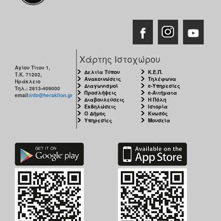
Χάρτης Ιστοχώρου
Αγίου Τίτου 1,
Δελτία Τύπου
Κ.Ε.Π.
Τ.Κ. 71202,
Ανακοινώσεις
Τηλέφωνα
Ηράκλειο
Διαγωνισμοί
e-Υπηρεσίες
Τηλ.: 2813-409000
Προσλήψεις
e-Αιτήματα
email:
info@heraklion.gr
Διαβουλεύσεις
Η Πόλη
Εκδηλώσεις
Ιστορία
Ο Δήμος
Κνωσός
Υπηρεσίες
Μουσεία