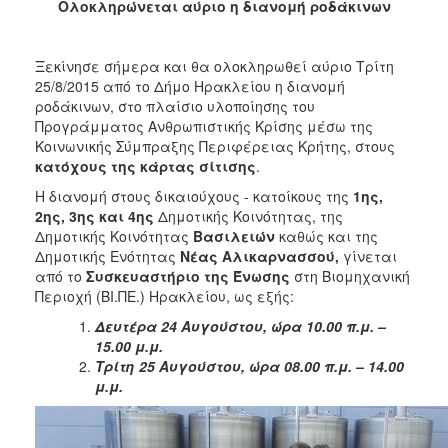
Ολοκληρώνεται αύριο η διανομή ροδάκινων
2017
2016
Ξεκίνησε σήμερα και θα ολοκληρωθεί αύριο Τρίτη
2015
25/8/2015 από το Δήμο Ηρακλείου η διανομή
2013
ροδάκινων, στο πλαίσιο υλοποίησης του
Προγράμματος Ανθρωπιστικής Κρίσης μέσω της
2012
Κοινωνικής Σύμπραξης Περιφέρειας Κρήτης, στους
2011
κατόχους της κάρτας σίτισης
.
2010
Η διανομή στους δικαιούχους - κατοίκους της
1ης,
2ης, 3ης και 4ης
Δημοτικής Κοινότητας, της
2006
Δημοτικής Κοινότητας
Βασιλειών
καθώς και της
Δημοτικής Ενότητας
Νέας Αλικαρνασσού,
γίνεται
από το
Συσκευαστήριο της Ένωσης
στη Βιομηχανική
Περιοχή (ΒΙ.ΠΕ.) Ηρακλείου, ως εξής:
ΔΗΜΟΤΗΣ
Δευτέρα 24 Αυγούστου, ώρα 10.00 π.μ. –
15.00 μ.μ.
ΕΠΙΣΚΕΠΤΗΣ
Τρίτη 25 Αυγούστου, ώρα 08.00 π.μ. – 14.00
μ.μ.
ΗΡΑΚΛΕΙΟ
ΓΙΑ...