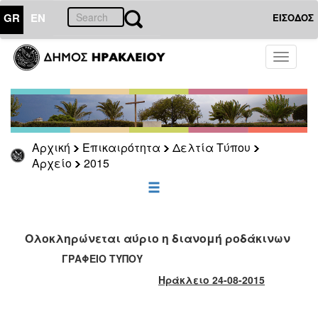
GR
EN
ΕΙΣΟΔΟΣ
ΕΠΙΚΑΙΡΟΤΗΤΑ
Toggle
navigati
Δελτία
Τύπου
Αρχείο
2026
Αρχική
Επικαιρότητα
Δελτία Τύπου
2025
Αρχείο
2015
2024
2023
2022
Ολοκληρώνεται αύριο η διανομή ροδάκινων
2021
ΓΡΑΦΕΙΟ ΤΥΠΟΥ
2020
Ηράκλειο 24-08-2015
2019
2018