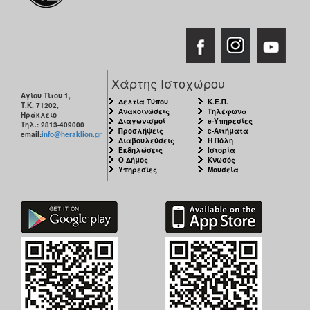
Χάρτης Ιστοχώρου
Αγίου Τίτου 1,
Δελτία Τύπου
Κ.Ε.Π.
Τ.Κ. 71202,
Ανακοινώσεις
Τηλέφωνα
Ηράκλειο
Διαγωνισμοί
e-Υπηρεσίες
Τηλ.: 2813-409000
Προσλήψεις
e-Αιτήματα
email:
info@heraklion.gr
Διαβουλεύσεις
Η Πόλη
Εκδηλώσεις
Ιστορία
Ο Δήμος
Κνωσός
Υπηρεσίες
Μουσεία